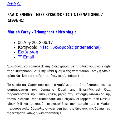
A+
A
A-
ΡΑΔΙΟ ENERGY - ΝΕΕΣ ΚΥΚΛΟΦΟΡΙΕΣ (INTERNATIONAL /
ΔΙΕΘΝΗΣ)
Mariah Carey - Triumphant / Νέο single.
06 Αυγ 2012 06:17
Κατηγορία:
Νέες Κυκλοφορίες (International).
Εκτύπωση
Email
Ένα δυναμικό
comeback
στη δισκογραφία με το ολοκαίνουργιο
single
της “
Triumphant (Get ‘Em
)” κάνει η ντίβα της ποπ
Mariah Carey
η οποία
φέτος θα είναι και κριτής στο πάνελ του
American
Idol
.
Το
single
της
Carey
που συμπεριλαμβάνεται στο 14ο άλμπουμ της, σε
συμπαραγωγή των
Jermaine
Dupri
and
Bryan
-
Michael
Cox
,
παρουσιάστηκε πριν από μερικές μέρες στην επίσημη ιστοσελίδα της
τραγουδίστριας, Στο "
Triumphant
" συμμετέχουν οι
rappers
Rick
Ross
&
Meek
Mill
και το κομμάτι ηχογραφήθηκε την περίοδο που η
Mariah
περνούσε πολύ δύσκολες στιγμές στη ζωή της δίνοντάς της δύναμη να
τις ξεπεράσει, όπως η ίδια αποκάλυψε
.