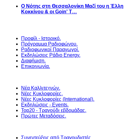
Ο Νότης στη Θεσσαλονίκη Μαζί του η Έλλη
Κοκκίνου & οι Goin' T…
Προφίλ - Ιστορικό.
Πρόγραμμα Ραδιοφώνου.
Ραδιοφωνικοί Παραγωγοί.
Εκδηλώσεις Ράδιο Energy.
Διαφήμιση.
Επικοινωνία.
Νέα Καλλιτεχνών.
Νέες Κυκλοφορίες.
Νέες Κυκλοφορίες (International).
Εκδηλώσεις - Events.
Top20 - Τραγούδι εβδομάδας.
Πρώτες Μεταδόσεις.
Συνεντεύξεις από Τραγουδιστές