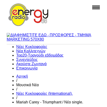
Νέες Κυκλοφορίες
Νέα Καλλιτεχνών
Top20-Τραγούδι εβδομάδας
Συνεντεύξεις
Ακούστε Ζωντανά
Επικοινωνία
Αρχική
/
Μουσικά Νέα
/
Νέες Κυκλοφορίες (International).
/
Mariah Carey - Triumphant / Νέο single.