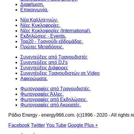
Διαφήμιση.
Επικοινωνία.
Νέα Καλλιτεχνών.
Νέες Κυκλοφορίες.
Νέες Κυκλοφορίες (International).
Εκδηλώσεις - Events.
Top20 - Τραγούδι εβδομάδας.
Πρώτες Μεταδόσεις.
Συνεντεύξεις από Τραγουδιστές
Συνεντεύξεις από DJ's
Συνεντεύξεις Διάφορες
Συνεντέυξεις Τραγουδιστών σε Video
Αφιερώματα.
Φωτογραφίες από Τραγουδιστές.
Φωτογραφίες Άλλες.
Φωτογραφίες από Εκδηλώσεις.
Φωτογραφίες από Ακροατές.
Ράδιο Energy - energy966.com. (c)1996 - 2020 - All rights r
Facebook
Twitter
You Tube
Google Plus +