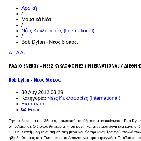
Αρχική
/
Μουσικά Νέα
/
Νέες Κυκλοφορίες (International).
/
Bob Dylan - Νέος δίσκος.
A+
A
A-
ΡΑΔΙΟ ENERGY - ΝΕΕΣ ΚΥΚΛΟΦΟΡΙΕΣ (INTERNATIONAL / ΔΙΕΘΝΗ
Bob Dylan - Νέος δίσκος.
30 Αυγ 2012 03:29
Κατηγορία:
Νέες Κυκλοφορίες (International).
Εκτύπωση
Email
Την κυκλοφορία του 35ου προσωπικού του άλμπουμ ανακοίνωσε ο Bob Dylan π
στην Αμερική. Ο δίσκος θα λέγεται «Tempest» και την παραγωγή έχει κάνει ο ίδ
Η 10η Σεπτέμβρη είναι σημαδιακή μέρα καθώς την ίδια μέρα πρίν πολλά πολ
ήδη διαθέσιμος στα iTunes και στο Amazon για προπαραγγελία. Το «Tempest» 