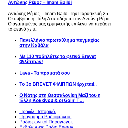
Αντώνης Ρέμος – Imam Baildi
Αντώνης Ρέμος – Imam Baildi Την Παρασκευή 25
Οκτωβρίου η Πύλη Α υποδέχεται τον Αντώνη Ρέμο.
Ο αγαπημένος μας ερμηνευτής επιλέγει να περάσει
το φετινό χειμ...
Πανελλήνιο πρωτάθλημα πυγμαχίας
στην Καβάλα
Με 110 ποδηλάτες το φετινό Brevet
Φιλίππων!
Lava - Τα πράματά σου
Το 3ο BREVET ΦΙΛΙΠΠΩΝ έρχεται!..
Ο Νότης στη Θεσσαλονίκη Μαζί του η
Έλλη Κοκκίνου & οι Goin' T…
Προφίλ - Ιστορικό.
Πρόγραμμα Ραδιοφώνου.
Ραδιοφωνικοί Παραγωγοί.
Εκδηλώσεις Ράδιο Energy.