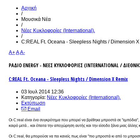
Αρχική
/
Μουσικά Νέα
/
Νέες Κυκλοφορίες (International).
/
C:REAL Ft. Oceana - Sleepless Nights / Dimension 
A+
A
A-
ΡΑΔΙΟ ENERGY - ΝΕΕΣ ΚΥΚΛΟΦΟΡΙΕΣ (INTERNATIONAL / ΔΙΕΘΝΗ
C:REAL Ft. Oceana - Sleepless Nights / Dimension X Remix
03 Ιουλ 2014 12:36
Κατηγορία:
Νέες Κυκλοφορίες (International).
Εκτύπωση
Email
Οι C:real είναι ένα συγκρότημα που μπορεί να βρέθηκε μπροστά σε "εμπόδια"
καιρό μετά... και έπειτα την αποχώρηση αυτής και την είσοδο ξάνα μιας άλλης
Οι C:real, θα μπορούσε να πει κανείς πως είναι "πιο μπροστά κι από το μπροστ