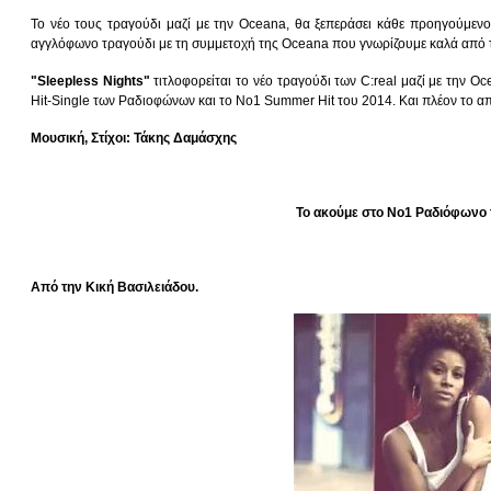
To νέο τους τραγούδι μαζί με την Oceana, θα ξεπεράσει κάθε προηγούμενο
αγγλόφωνο τραγούδι με τη συμμετοχή της Oceana που γνωρίζουμε καλά από το
"Sleepless Nights"
τιτλοφορείται το νέο τραγούδι των C:real μαζί με την O
Hit-Single των Ραδιοφώνων και το Νο1 Summer Hit του 2014. Και πλέον το α
Μουσική, Στίχοι: Τάκης Δαμάσχης
Το ακούμε στο Νο1 Ραδιόφωνο τ
Από την Κική Βασιλειάδου.