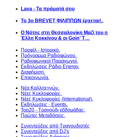
Lava - Τα πράματά σου
Το 3ο BREVET ΦΙΛΙΠΠΩΝ έρχεται!..
Ο Νότης στη Θεσσαλονίκη Μαζί του η
Έλλη Κοκκίνου & οι Goin' T…
Προφίλ - Ιστορικό.
Πρόγραμμα Ραδιοφώνου.
Ραδιοφωνικοί Παραγωγοί.
Εκδηλώσεις Ράδιο Energy.
Διαφήμιση.
Επικοινωνία.
Νέα Καλλιτεχνών.
Νέες Κυκλοφορίες.
Νέες Κυκλοφορίες (International).
Εκδηλώσεις - Events.
Top20 - Τραγούδι εβδομάδας.
Πρώτες Μεταδόσεις.
Συνεντεύξεις από Τραγουδιστές
Συνεντεύξεις από DJ's
Συνεντεύξεις Διάφορες