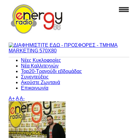
Νέες Κυκλοφορίες
Νέα Καλλιτεχνών
Top20-Τραγούδι εβδομάδας
Συνεντεύξεις
Ακούστε Ζωντανά
Επικοινωνία
A+
A
A-