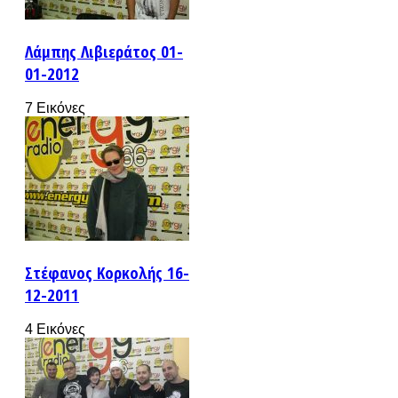
Λάμπης Λιβιεράτος 01-
01-2012
7 Εικόνες
Στέφανος Κορκολής 16-
12-2011
4 Εικόνες