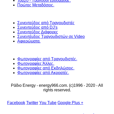
Top20 - Τραγούδι εβδομάδας.
Πρώτες Μεταδόσεις.
Συνεντεύξεις από Τραγουδιστές
Συνεντεύξεις από DJ's
Συνεντεύξεις Διάφορες
Συνεντέυξεις Τραγουδιστών σε Video
Αφιερώματα.
Φωτογραφίες από Τραγουδιστές.
Φωτογραφίες Άλλες.
Φωτογραφίες από Εκδηλώσεις.
Φωτογραφίες από Ακροατές.
Ράδιο Energy - energy966.com. (c)1996 - 2020 - All
rights reserved.
Facebook
Twitter
You Tube
Google Plus +