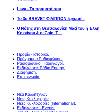
Lava - Τα πράματά σου
Το 3ο BREVET ΦΙΛΙΠΠΩΝ έρχεται!..
Ο Νότης στη Θεσσαλονίκη Μαζί του η Έλλη
Κοκκίνου & οι Goin' T…
Προφίλ - Ιστορικό.
Πρόγραμμα Ραδιοφώνου.
Ραδιοφωνικοί Παραγωγοί.
Εκδηλώσεις Ράδιο Energy.
Διαφήμιση.
Επικοινωνία.
Νέα Καλλιτεχνών.
Νέες Κυκλοφορίες.
Νέες Κυκλοφορίες (International).
Εκδηλώσεις - Events.