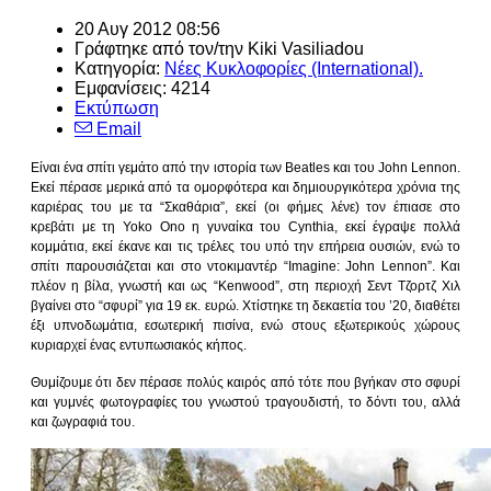
20 Αυγ 2012 08:56
Γράφτηκε από τον/την
Kiki Vasiliadou
Κατηγορία:
Νέες Κυκλοφορίες (International).
Εμφανίσεις: 4214
Εκτύπωση
Email
Είναι ένα σπίτι γεμάτο από την ιστορία των Beatles και του John Lennon.
Εκεί πέρασε μερικά από τα ομορφότερα και δημιουργικότερα χρόνια της
καριέρας του με τα “Σκαθάρια”, εκεί (οι φήμες λένε) τον έπιασε στο
κρεβάτι με τη Yoko Ono η γυναίκα του Cynthia, εκεί έγραψε πολλά
κομμάτια, εκεί έκανε και τις τρέλες του υπό την επήρεια ουσιών, ενώ το
σπίτι παρουσιάζεται και στο ντοκιμαντέρ “Imagine: John Lennon”.
Και
πλέον η βίλα, γνωστή και ως “Kenwood”, στη περιοχή Σεντ Τζορτζ Χιλ
βγαίνει στο “σφυρί” για 19 εκ. ευρώ. Χτίστηκε τη δεκαετία του ’20, διαθέτει
έξι υπνοδωμάτια, εσωτερική πισίνα, ενώ στους εξωτερικούς χώρους
κυριαρχεί ένας εντυπωσιακός κήπος.
Θυμίζουμε ότι δεν πέρασε πολύς καιρός από τότε που βγήκαν στο σφυρί
και γυμνές φωτογραφίες του γνωστού τραγουδιστή, το δόντι του, αλλά
και ζωγραφιά του.