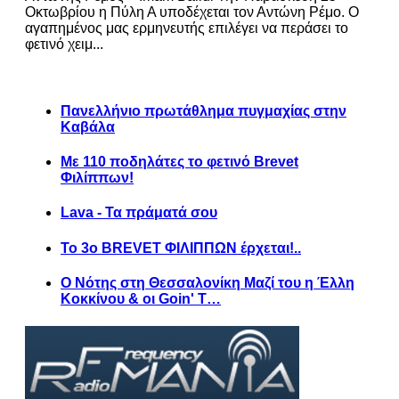
Οκτωβρίου η Πύλη Α υποδέχεται τον Αντώνη Ρέμο. Ο
αγαπημένος μας ερμηνευτής επιλέγει να περάσει το
φετινό χειμ...
Πανελλήνιο πρωτάθλημα πυγμαχίας στην
Καβάλα
Με 110 ποδηλάτες το φετινό Brevet
Φιλίππων!
Lava - Τα πράματά σου
Το 3ο BREVET ΦΙΛΙΠΠΩΝ έρχεται!..
Ο Νότης στη Θεσσαλονίκη Μαζί του η Έλλη
Κοκκίνου & οι Goin' T…