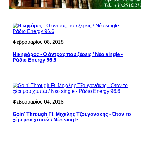
Φεβρουαρίου 08, 2018
Νικηφόρος - Ο άντρας που ξέρεις / Νέο single -
Ράδιο Energy 96.6
Φεβρουαρίου 04, 2018
Goin' Through Ft. Μιχάλης Τζουγανάκης - Όταν το
χέρι μου χτυπώ / Νέο single…