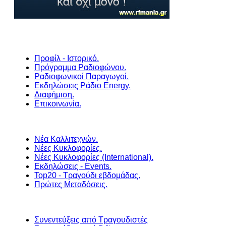
Προφίλ - Ιστορικό.
Πρόγραμμα Ραδιοφώνου.
Ραδιοφωνικοί Παραγωγοί.
Εκδηλώσεις Ράδιο Energy.
Διαφήμιση.
Επικοινωνία.
Νέα Καλλιτεχνών.
Νέες Κυκλοφορίες.
Νέες Κυκλοφορίες (International).
Εκδηλώσεις - Events.
Top20 - Τραγούδι εβδομάδας.
Πρώτες Μεταδόσεις.
Συνεντεύξεις από Τραγουδιστές