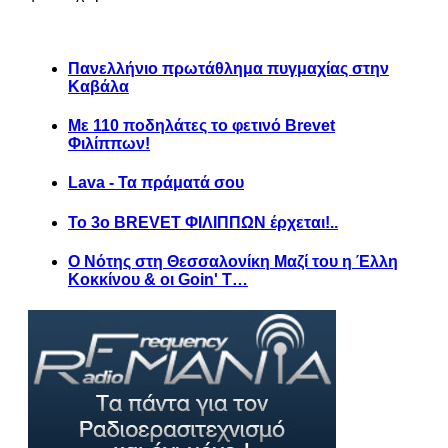
Πανελλήνιο πρωτάθλημα πυγμαχίας στην
Καβάλα
Με 110 ποδηλάτες το φετινό Brevet
Φιλίππων!
Lava - Τα πράματά σου
Το 3ο BREVET ΦΙΛΙΠΠΩΝ έρχεται!..
Ο Νότης στη Θεσσαλονίκη Μαζί του η Έλλη
Κοκκίνου & οι Goin' T…