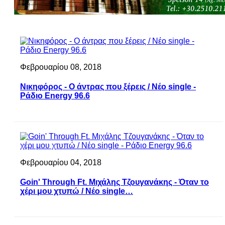
Φεβρουαρίου 08, 2018
Νικηφόρος - Ο άντρας που ξέρεις / Νέο single -
Ράδιο Energy 96.6
Φεβρουαρίου 04, 2018
Goin' Through Ft. Μιχάλης Τζουγανάκης - Όταν το
χέρι μου χτυπώ / Νέο single…