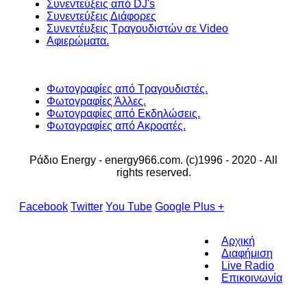
Συνεντεύξεις από DJ's
Συνεντεύξεις Διάφορες
Συνεντέυξεις Τραγουδιστών σε Video
Αφιερώματα.
Φωτογραφίες από Τραγουδιστές.
Φωτογραφίες Άλλες.
Φωτογραφίες από Εκδηλώσεις.
Φωτογραφίες από Ακροατές.
Ράδιο Energy - energy966.com. (c)1996 - 2020 - All
rights reserved.
Facebook
Twitter
You Tube
Google Plus +
Αρχική
Διαφήμιση
Live Radio
Επικοινωνία