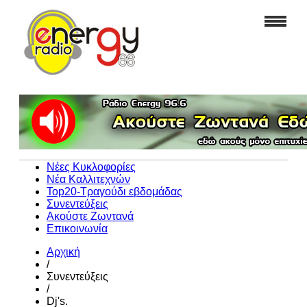
Νέες Κυκλοφορίες
Νέα Καλλιτεχνών
Top20-Τραγούδι εβδομάδας
Συνεντεύξεις
Ακούστε Ζωντανά
Επικοινωνία
Αρχική
/
Συνεντεύξεις
/
Dj's.