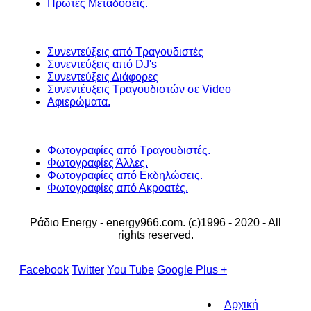
Πρώτες Μεταδόσεις.
Συνεντεύξεις από Τραγουδιστές
Συνεντεύξεις από DJ's
Συνεντεύξεις Διάφορες
Συνεντέυξεις Τραγουδιστών σε Video
Αφιερώματα.
Φωτογραφίες από Τραγουδιστές.
Φωτογραφίες Άλλες.
Φωτογραφίες από Εκδηλώσεις.
Φωτογραφίες από Ακροατές.
Ράδιο Energy - energy966.com. (c)1996 - 2020 - All
rights reserved.
Facebook
Twitter
You Tube
Google Plus +
Αρχική