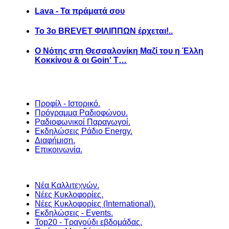
Lava - Τα πράματά σου
Το 3ο BREVET ΦΙΛΙΠΠΩΝ έρχεται!..
Ο Νότης στη Θεσσαλονίκη Μαζί του η Έλλη
Κοκκίνου & οι Goin' T…
Προφίλ - Ιστορικό.
Πρόγραμμα Ραδιοφώνου.
Ραδιοφωνικοί Παραγωγοί.
Εκδηλώσεις Ράδιο Energy.
Διαφήμιση.
Επικοινωνία.
Νέα Καλλιτεχνών.
Νέες Κυκλοφορίες.
Νέες Κυκλοφορίες (International).
Εκδηλώσεις - Events.
Top20 - Τραγούδι εβδομάδας.