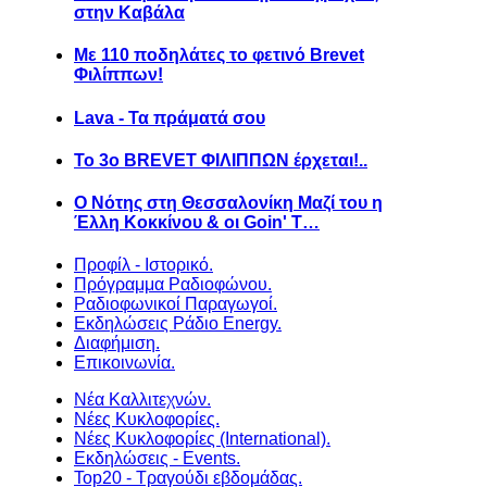
στην Καβάλα
Με 110 ποδηλάτες το φετινό Brevet
Φιλίππων!
Lava - Τα πράματά σου
Το 3ο BREVET ΦΙΛΙΠΠΩΝ έρχεται!..
Ο Νότης στη Θεσσαλονίκη Μαζί του η
Έλλη Κοκκίνου & οι Goin' T…
Προφίλ - Ιστορικό.
Πρόγραμμα Ραδιοφώνου.
Ραδιοφωνικοί Παραγωγοί.
Εκδηλώσεις Ράδιο Energy.
Διαφήμιση.
Επικοινωνία.
Νέα Καλλιτεχνών.
Νέες Κυκλοφορίες.
Νέες Κυκλοφορίες (International).
Εκδηλώσεις - Events.
Top20 - Τραγούδι εβδομάδας.