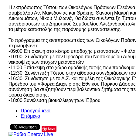
Η εκπρόσωπος Τύπου των Οικολόγων Πράσινων Ελεάννα Ι
συμβούλου Αν. Μακεδονίας και Θράκης, Θανάση Μακρή και
Δικαιωμάτων, Νίκου Μυλωνά, θα δώσει συνέντευξη Τύπου, τ
συνεδριάσεων του Δημοτικού Συμβουλίου Αλεξανδρούπολης 
τα μέτρα καταστολής της παράνομης μετανάστευσης.
Το πρόγραμμα της αντιπροσωπείας των Οικολόγων Πράσινω
περιλαμβάνει:
•09:00 Επίσκεψη στο κέντρο υποδοχής μεταναστών «Φυλά
•10:00 Συνάντηση με τον Πρόεδρο του Νοσοκομείου Διδυμο
νεκροψίες των άτυχων μεταναστών
•11:00 Επίσκεψη στο χώρο ομαδικής ταφής των παράνομα
•12:30 Συνέντευξη Τύπου στην αίθουσα συνεδριάσεων το
•16:30 Συνάντηση με το Δ.Σ. και τα μέλη της Οικολογικής Ε
Πρόεδρο του «Φορέα Διαχείρισης Εθνικού Πάρκου Δάσους 
συνάντηση θα συζητηθούν περιβαλλοντικά ζητήματα της π
φορέα διαχείρισης.
•18:00 Συνέλευση βιοκαλλιεργητών Έβρου
Προηγούμενο
Επόμενο
Save