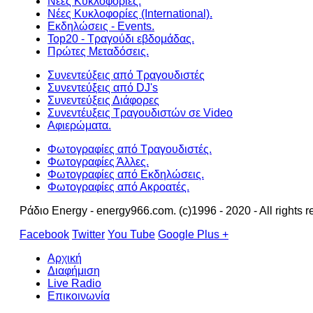
Νέες Κυκλοφορίες.
Νέες Κυκλοφορίες (International).
Εκδηλώσεις - Events.
Top20 - Τραγούδι εβδομάδας.
Πρώτες Μεταδόσεις.
Συνεντεύξεις από Τραγουδιστές
Συνεντεύξεις από DJ's
Συνεντεύξεις Διάφορες
Συνεντέυξεις Τραγουδιστών σε Video
Αφιερώματα.
Φωτογραφίες από Τραγουδιστές.
Φωτογραφίες Άλλες.
Φωτογραφίες από Εκδηλώσεις.
Φωτογραφίες από Ακροατές.
Ράδιο Energy - energy966.com. (c)1996 - 2020 - All rights r
Facebook
Twitter
You Tube
Google Plus +
Αρχική
Διαφήμιση
Live Radio
Επικοινωνία