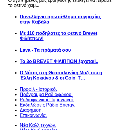
Ο αγαπημένος μας ερμηνευτής επιλέγει να περάσει
το φετινό χειμ...
Πανελλήνιο πρωτάθλημα πυγμαχίας
στην Καβάλα
Με 110 ποδηλάτες το φετινό Brevet
Φιλίππων!
Lava - Τα πράματά σου
Το 3ο BREVET ΦΙΛΙΠΠΩΝ έρχεται!..
Ο Νότης στη Θεσσαλονίκη Μαζί του η
Έλλη Κοκκίνου & οι Goin' T…
Προφίλ - Ιστορικό.
Πρόγραμμα Ραδιοφώνου.
Ραδιοφωνικοί Παραγωγοί.
Εκδηλώσεις Ράδιο Energy.
Διαφήμιση.
Επικοινωνία.
Νέα Καλλιτεχνών.