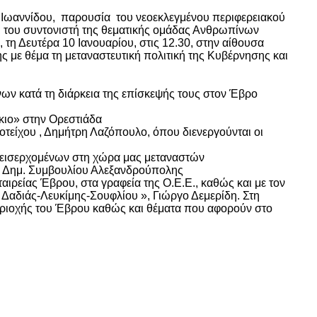
ωαννίδου, παρουσία του νεοεκλεγμένου περιφερειακού
 του συντονιστή της θεματικής ομάδας Ανθρωπίνων
η Δευτέρα 10 Ιανουαρίου, στις 12.30, στην αίθουσα
με θέμα τη μεταναστευτική πολιτική της Κυβέρνησης και
ν κατά τη διάρκεια της επίσκεψής τους στον Έβρο
κιο» στην Ορεστιάδα
τείχου , Δημήτρη Λαζόπουλο, όπου διενεργούνται οι
 εισερχομένων στη χώρα μας μεταναστών
υ Δημ. Συμβουλίου Αλεξανδρούπολης
ταιρείας Έβρου, στα γραφεία της Ο.Ε.Ε., καθώς και με τον
Δαδιάς-Λευκίμης-Σουφλίου », Γιώργο Δεμερίδη. Στη
εριοχής του Έβρου καθώς και θέματα που αφορούν στο