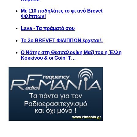
Με 110 ποδηλάτες το φετινό Brevet
Φιλίππων!
Lava - Τα πράματά σου
Το 3ο BREVET ΦΙΛΙΠΠΩΝ έρχεται!..
Ο Νότης στη Θεσσαλονίκη Μαζί του η Έλλη
Κοκκίνου & οι Goin' T…