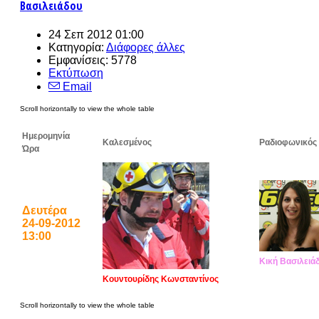
Βασιλειάδου
24 Σεπ 2012 01:00
Κατηγορία:
Διάφορες άλλες
Εμφανίσεις: 5778
Εκτύπωση
Email
Ημερομηνία
Καλεσμένος
Ραδιοφωνικός
Ώρα
Δευτέρα
24-09-2012
13:00
Κική Βασιλειά
Κουντουρίδης Κωνσταντίνος