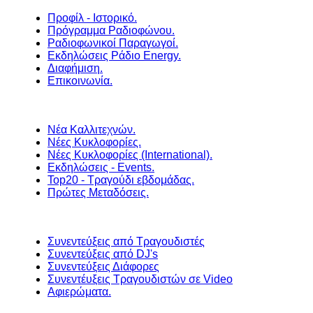
Προφίλ - Ιστορικό.
Πρόγραμμα Ραδιοφώνου.
Ραδιοφωνικοί Παραγωγοί.
Εκδηλώσεις Ράδιο Energy.
Διαφήμιση.
Επικοινωνία.
Νέα Καλλιτεχνών.
Νέες Κυκλοφορίες.
Νέες Κυκλοφορίες (International).
Εκδηλώσεις - Events.
Top20 - Τραγούδι εβδομάδας.
Πρώτες Μεταδόσεις.
Συνεντεύξεις από Τραγουδιστές
Συνεντεύξεις από DJ's
Συνεντεύξεις Διάφορες
Συνεντέυξεις Τραγουδιστών σε Video
Αφιερώματα.