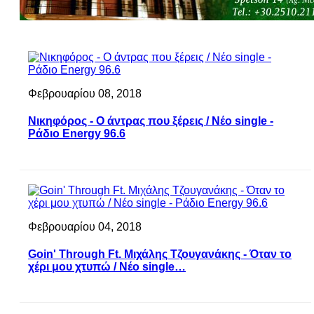
Φεβρουαρίου 08, 2018
Νικηφόρος - Ο άντρας που ξέρεις / Νέο single -
Ράδιο Energy 96.6
Φεβρουαρίου 04, 2018
Goin' Through Ft. Μιχάλης Τζουγανάκης - Όταν το
χέρι μου χτυπώ / Νέο single…