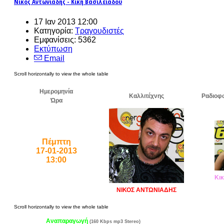
Νίκος Αντωνιάδης - Κική Βασιλειάδου
17 Ιαν 2013 12:00
Κατηγορία:
Τραγουδιστές
Εμφανίσεις: 5362
Εκτύπωση
Email
Ημερομηνία
Καλλιτέχνης
Ραδιοφ
Ώρα
Πέμπτη
17-01-2013
13:00
Κικ
ΝΙΚΟΣ ΑΝΤΩΝΙΑΔΗΣ
Αναπαραγωγή
(160 Kbps mp3 Stereo)