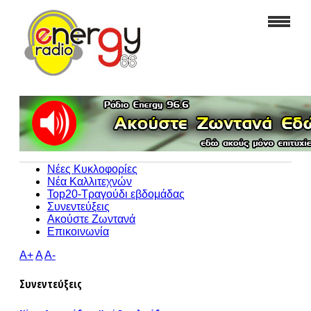
Νέες Κυκλοφορίες
Νέα Καλλιτεχνών
Top20-Τραγούδι εβδομάδας
Συνεντεύξεις
Ακούστε Ζωντανά
Επικοινωνία
A+
A
A-
Συνεντεύξεις