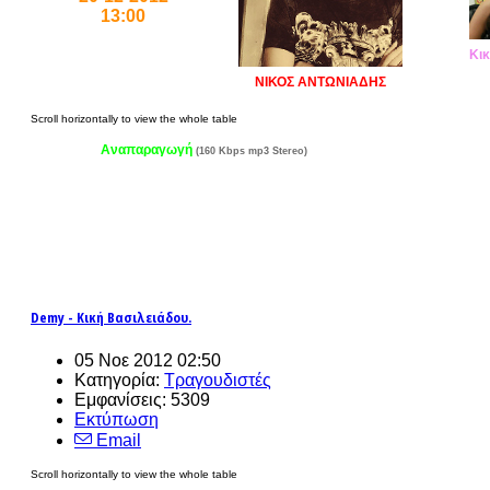
13:00
Κικ
ΝΙΚΟΣ ΑΝΤΩΝΙΑΔΗΣ
Αναπαραγωγή
(160 Kbps mp3 Stereo)
Demy - Κική Βασιλειάδου.
05 Νοε 2012 02:50
Κατηγορία:
Τραγουδιστές
Εμφανίσεις: 5309
Εκτύπωση
Email