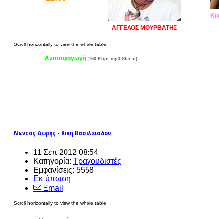
Κι
ΑΓΓΕΛΟΣ ΜΟΥΡΒΑΤΗΣ
Αναπαραγωγή
(160 Kbps mp3 Stereo)
Νώντας Δωρής - Κική Βασιλειάδου
11 Σεπ 2012 08:54
Κατηγορία:
Τραγουδιστές
Εμφανίσεις: 5558
Εκτύπωση
Email