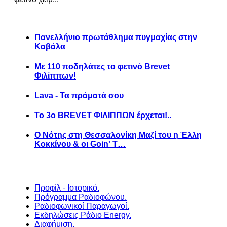
Πανελλήνιο πρωτάθλημα πυγμαχίας στην
Καβάλα
Με 110 ποδηλάτες το φετινό Brevet
Φιλίππων!
Lava - Τα πράματά σου
Το 3ο BREVET ΦΙΛΙΠΠΩΝ έρχεται!..
Ο Νότης στη Θεσσαλονίκη Μαζί του η Έλλη
Κοκκίνου & οι Goin' T…
Προφίλ - Ιστορικό.
Πρόγραμμα Ραδιοφώνου.
Ραδιοφωνικοί Παραγωγοί.
Εκδηλώσεις Ράδιο Energy.
Διαφήμιση.