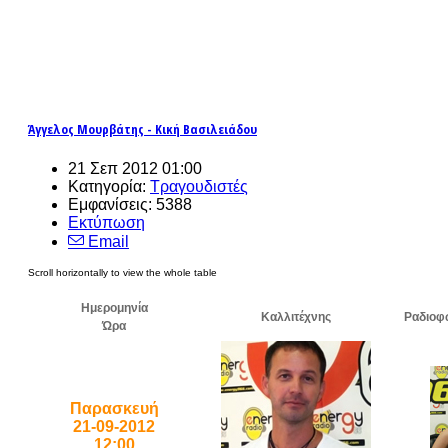
Άγγελος Μουρβάτης - Κική Βασιλειάδου
21 Σεπ 2012 01:00
Κατηγορία:
Τραγουδιστές
Εμφανίσεις: 5388
Εκτύπωση
Email
Ημερομηνία
Καλλιτέχνης
Ραδιοφ
Ώρα
Παρασκευή
21-09-2012
12:00