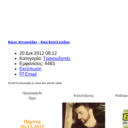
Νίκος Αντωνιάδης - Κική Βασιλειάδου
20 Δεκ 2012 08:12
Κατηγορία:
Τραγουδιστές
Εμφανίσεις: 4483
Εκτύπωση
Email
Ημερομηνία
Καλλιτέχνης
Ραδιοφ
Ώρα
Πέμπτη
20-12-2012