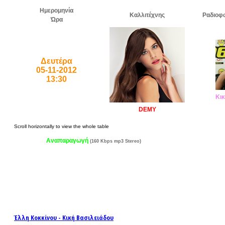
Ημερομηνία
Καλλιτέχνης
Ραδιοφ
Ώρα
Δευτέρα
05-11-2012
13:30
Κικ
DEMY
Αναπαραγωγή
(160 Kbps mp3 Stereo)
Έλλη Κοκκίνου - Κική Βασιλειάδου