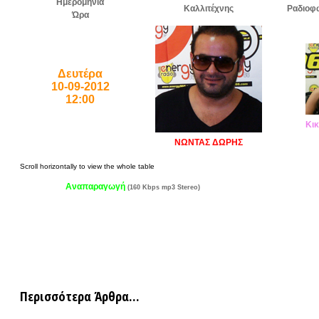
Ημερομηνία
Καλλιτέχνης
Ραδιοφ
Ώρα
Δευτέρα
10-09-2012
12:00
Κικ
ΝΩΝΤΑΣ ΔΩΡΗΣ
Αναπαραγωγή
(160 Kbps mp3 Stereo)
Περισσότερα Άρθρα...