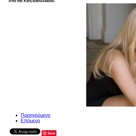
Από την Κική Βασιλειάδου.
Προηγούμενο
Επόμενο
Save