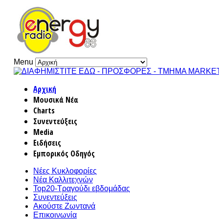
Menu
Αρχική
Μουσικά Νέα
Charts
Συνεντεύξεις
Media
Ειδήσεις
Εμπορικός Οδηγός
Νέες Κυκλοφορίες
Νέα Καλλιτεχνών
Top20-Τραγούδι εβδομάδας
Συνεντεύξεις
Ακούστε Ζωντανά
Επικοινωνία