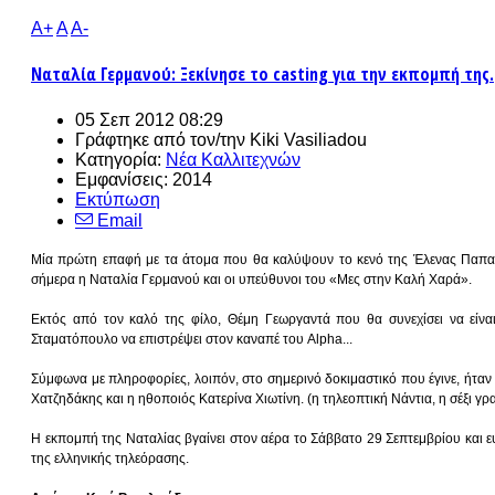
A+
A
A-
Ναταλία Γερμανού: Ξεκίνησε το casting για την εκπομπή της.
05 Σεπ 2012 08:29
Γράφτηκε από τον/την
Kiki Vasiliadou
Κατηγορία:
Νέα Καλλιτεχνών
Εμφανίσεις: 2014
Εκτύπωση
Email
Μία πρώτη επαφή με τα άτομα που θα καλύψουν το κενό της Έλενας Παπαβα
σήμερα η Ναταλία Γερμανού και οι υπεύθυνοι του «Μες στην Καλή Χαρά».
Εκτός από τον καλό της φίλο, Θέμη Γεωργαντά που θα συνεχίσει να είνα
Σταματόπουλο να επιστρέψει στον καναπέ του Alpha...
Σύμφωνα με πληροφορίες, λοιπόν, στο σημερινό δοκιμαστικό που έγινε, ήτα
Χατζηδάκης και η ηθοποιός Κατερίνα Χιωτίνη. (η τηλεοπτική Νάντια, η σέξι γ
Η εκπομπή της Ναταλίας βγαίνει στον αέρα το Σάββατο 29 Σεπτεμβρίου και ε
της ελληνικής τηλεόρασης.