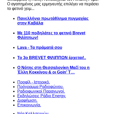
Ο αγαπημένος μας ερμηνευτής επιλέγει να περάσει
το φετινό χειμ...
Πανελλήνιο πρωτάθλημα πυγμαχίας
στην Καβάλα
Με 110 ποδηλάτες το φετινό Brevet
Φιλίππων!
Lava - Τα πράματά σου
Το 3ο BREVET ΦΙΛΙΠΠΩΝ έρχεται!..
Ο Νότης στη Θεσσαλονίκη Μαζί του η
Έλλη Κοκκίνου & οι Goin' T…
Προφίλ - Ιστορικό.
Πρόγραμμα Ραδιοφώνου.
Ραδιοφωνικοί Παραγωγοί.
Εκδηλώσεις Ράδιο Energy.
Διαφήμιση.
Επικοινωνία.
Νέα Καλλιτεχνών.