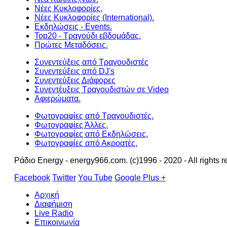
Νέες Κυκλοφορίες.
Νέες Κυκλοφορίες (International).
Εκδηλώσεις - Events.
Top20 - Τραγούδι εβδομάδας.
Πρώτες Μεταδόσεις.
Συνεντεύξεις από Τραγουδιστές
Συνεντεύξεις από DJ's
Συνεντεύξεις Διάφορες
Συνεντέυξεις Τραγουδιστών σε Video
Αφιερώματα.
Φωτογραφίες από Τραγουδιστές.
Φωτογραφίες Άλλες.
Φωτογραφίες από Εκδηλώσεις.
Φωτογραφίες από Ακροατές.
Ράδιο Energy - energy966.com. (c)1996 - 2020 - All rights r
Facebook
Twitter
You Tube
Google Plus +
Αρχική
Διαφήμιση
Live Radio
Επικοινωνία