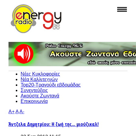
Νέες Κυκλοφορίες
Νέα Καλλιτεχνών
Top20-Τραγούδι εβδομάδας
Συνεντεύξεις
Ακούστε Ζωντανά
Επικοινωνία
A+
A
A-
Άντζελα Δημητρίου: Η ζωή της... μιούζικαλ!