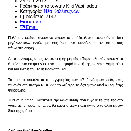
23 Σεπ 2012 11:15
Γράφτηκε από τον/την
Kiki Vasiliadou
Κατηγορία:
Νέα Καλλιτεχνών
Εμφανίσεις: 2142
Εκτύπωση
Email
Πολύ της μόδας τείνουν να γίνουν τα μιούζικαλ που αφορούν τη ζωή
μεγάλων καλλιτεχνών, με τους ίδιους να υποδύονται τον εαυτό τους
πάνω στη σκηνή.
Αυτό τον καιρό, όπως αναφέρει η εφημερίδα «Παραπολιτικά», ακούγεται
ότι είναι στα σκαριά δύο. Ένα που αφορά τη ζωή της Άντζελας Δημητρίου
και ένα εκείνη του Τόλη Βοσκόπουλου.
Το πρώτο επιμελείται ο συγγραφέας των «7 θανάσιμων πεθερών»,
πιθανόν στο θέατρο REX, ενώ το δεύτερο το έχει εμπνευστεί ο Σταμάτης
Φασουλής.
Τι κι αν η Λαίδη... κατέκρινε την Άννα Βίσση που έβγαλε τη ζωή της στο
γυαλί με το rockumentary...
θα κάνει κι εκείνη κάτι αντίστοιχο αλλά με τον
δικό της τρόπο.
Από την Κική Βασιλειάδου.