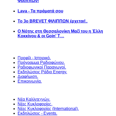
Φιλίππων!
Lava - Τα πράματά σου
Το 3ο BREVET ΦΙΛΙΠΠΩΝ έρχεται!..
Ο Νότης στη Θεσσαλονίκη Μαζί του η Έλλη
Κοκκίνου & οι Goin' T…
Προφίλ - Ιστορικό.
Πρόγραμμα Ραδιοφώνου.
Ραδιοφωνικοί Παραγωγοί.
Εκδηλώσεις Ράδιο Energy.
Διαφήμιση.
Επικοινωνία.
Νέα Καλλιτεχνών.
Νέες Κυκλοφορίες.
Νέες Κυκλοφορίες (International).
Εκδηλώσεις - Events.