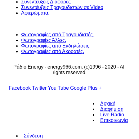
Συνεντεύξεις Διάφορες
Συνεντέυξεις Τραγουδιστών σε Video
Αφιερώματα.
Φωτογραφίες από Τραγουδιστές.
Φωτογραφίες Άλλες.
Φωτογραφίες από Εκδηλώσεις.
Φωτογραφίες από Ακροατές.
Ράδιο Energy - energy966.com. (c)1996 - 2020 - All
rights reserved.
Facebook
Twitter
You Tube
Google Plus +
Αρχική
Διαφήμιση
Live Radio
Επικοινωνία
Σύνδεση