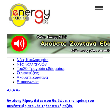
Νέες Κυκλοφορίες
Νέα Καλλιτεχνών
Top20-Τραγούδι εβδομάδας
Συνεντεύξεις
Ακούστε Ζωντανά
Επικοινωνία
A+
A
A-
Αντώνης Ρέμος: Δείτε που θα δώσει την πρώτη του
συνέντευξη στη νέα τηλεοπτική σεζόν.