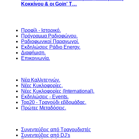
Κοκκίνου & οι Goin' T…
Προφίλ - Ιστορικό.
Πρόγραμμα Ραδιοφώνου.
Ραδιοφωνικοί Παραγωγοί.
Εκδηλώσεις Ράδιο Energy.
Διαφήμιση.
Επικοινωνία.
Νέα Καλλιτεχνών.
Νέες Κυκλοφορίες.
Νέες Κυκλοφορίες (International).
Εκδηλώσεις - Events.
Top20 - Τραγούδι εβδομάδας.
Πρώτες Μεταδόσεις.
Συνεντεύξεις από Τραγουδιστές
Συνεντεύξεις από DJ's