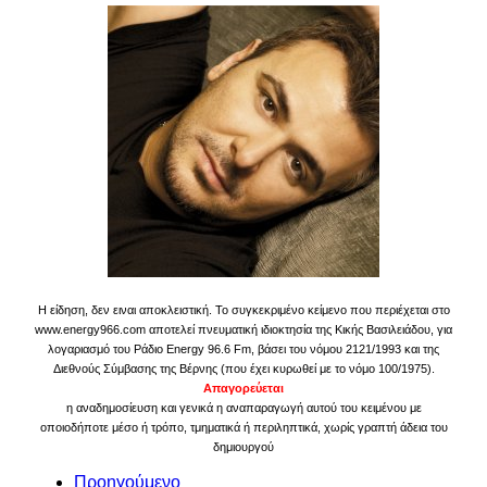
Η είδηση, δεν ειναι αποκλειστική. Το συγκεκριμένο κείμενο που περιέχεται στο
www.energy966.com αποτελεί πνευματική ιδιοκτησία της Κικής Βασιλειάδου, για
λογαριασμό του Ράδιο Energy 96.6 Fm, βάσει του νόμου 2121/1993 και της
Διεθνούς Σύμβασης της Βέρνης (που έχει κυρωθεί με το νόμο 100/1975).
Απαγορεύεται
η αναδημοσίευση και γενικά η αναπαραγωγή αυτού του κειμένου με
οποιοδήποτε μέσο ή τρόπο, τμηματικά ή περιληπτικά, χωρίς γραπτή άδεια του
δημιουργού
Προηγούμενο