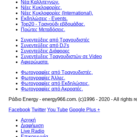
Νέα Καλλιτεχνών.
Νέες Κυκλοφορίες.
Νέες Κυκλοφορίες (International).
Εκδηλώσεις - Events.
Top20 - Τραγούδι εβδομάδας.
Πρώτες Μεταδόσεις.
Συνεντεύξεις από Τραγουδιστές
Συνεντεύξεις από DJ's
Συνεντεύξεις Διάφορες
Συνεντέυξεις Τραγουδιστών σε Video
Αφιερώματα.
Φωτογραφίες από Τραγουδιστές.
Φωτογραφίες Άλλες.
Φωτογραφίες από Εκδηλώσεις.
Φωτογραφίες από Ακροατές.
Ράδιο Energy - energy966.com. (c)1996 - 2020 - All rights r
Facebook
Twitter
You Tube
Google Plus +
Αρχική
Διαφήμιση
Live Radio
Επικοινωνία