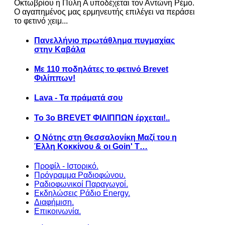
Οκτωβρίου η Πύλη Α υποδέχεται τον Αντώνη Ρέμο.
Ο αγαπημένος μας ερμηνευτής επιλέγει να περάσει
το φετινό χειμ...
Πανελλήνιο πρωτάθλημα πυγμαχίας
στην Καβάλα
Με 110 ποδηλάτες το φετινό Brevet
Φιλίππων!
Lava - Τα πράματά σου
Το 3ο BREVET ΦΙΛΙΠΠΩΝ έρχεται!..
Ο Νότης στη Θεσσαλονίκη Μαζί του η
Έλλη Κοκκίνου & οι Goin' T…
Προφίλ - Ιστορικό.
Πρόγραμμα Ραδιοφώνου.
Ραδιοφωνικοί Παραγωγοί.
Εκδηλώσεις Ράδιο Energy.
Διαφήμιση.
Επικοινωνία.