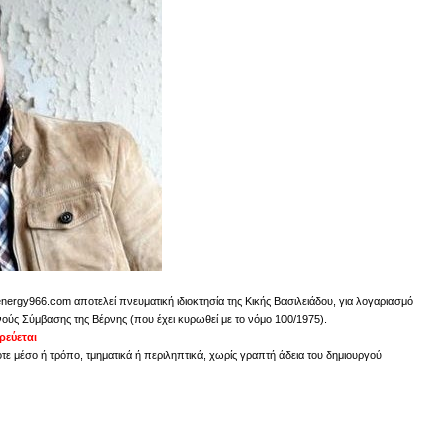
energy966.com αποτελεί πνευματική ιδιοκτησία της Κικής Βασιλειάδου, για λογαριασμό
νούς Σύμβασης της Βέρνης (που έχει κυρωθεί με το νόμο 100/1975).
εύεται
ε μέσο ή τρόπο, τμηματικά ή περιληπτικά, χωρίς γραπτή άδεια του δημιουργού