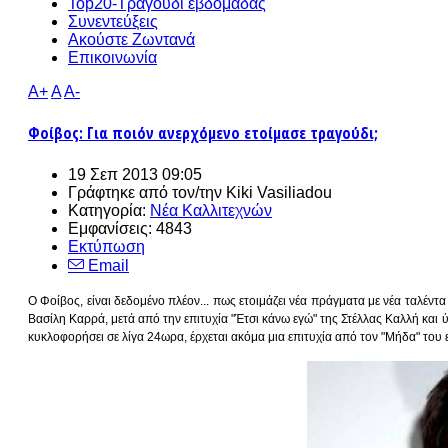
Top20-Τραγούδι εβδομάδας
Συνεντεύξεις
Ακούστε Ζωντανά
Επικοινωνία
A+
A
A-
Φοίβος: Για ποιόν ανερχόμενο ετοίμασε τραγούδι;
19 Σεπ 2013 09:05
Γράφτηκε από τον/την
Kiki Vasiliadou
Κατηγορία:
Νέα Καλλιτεχνών
Εμφανίσεις: 4843
Εκτύπωση
Email
Ο Φοίβος, είναι δεδομένο πλέον... πως ετοιμάζει νέα πράγματα με νέα ταλέντα
Βασίλη Καρρά, μετά από την επιτυχία "Έτσι κάνω εγώ" της Στέλλας Καλλή κα
κυκλοφορήσει σε λίγα 24ωρα, έρχεται ακόμα μια επιτυχία από τον "Μήδα" του