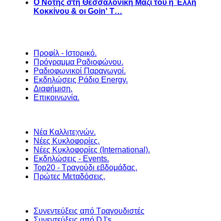
Ο Νότης στη Θεσσαλονίκη Μαζί του η Έλλη
Κοκκίνου & οι Goin' T…
Προφίλ - Ιστορικό.
Πρόγραμμα Ραδιοφώνου.
Ραδιοφωνικοί Παραγωγοί.
Εκδηλώσεις Ράδιο Energy.
Διαφήμιση.
Επικοινωνία.
Νέα Καλλιτεχνών.
Νέες Κυκλοφορίες.
Νέες Κυκλοφορίες (International).
Εκδηλώσεις - Events.
Top20 - Τραγούδι εβδομάδας.
Πρώτες Μεταδόσεις.
Συνεντεύξεις από Τραγουδιστές
Συνεντεύξεις από DJ's