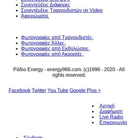
Συνεντεύξεις Διάφορες
Συνεντέυξεις Τραγουδιστών σε Video
Αφιερώματα.
Φωτογραφίες από Τραγουδιστές.
Φωτογραφίες Άλλες.
Φωτογραφίες από Εκδηλώσεις.
Φωτογραφίες από Ακροατές.
Ράδιο Energy - energy966.com. (c)1996 - 2020 - All
rights reserved.
Facebook
Twitter
You Tube
Google Plus +
Αρχική
Διαφήμιση
Live Radio
Επικοινωνία
Σύνδεση