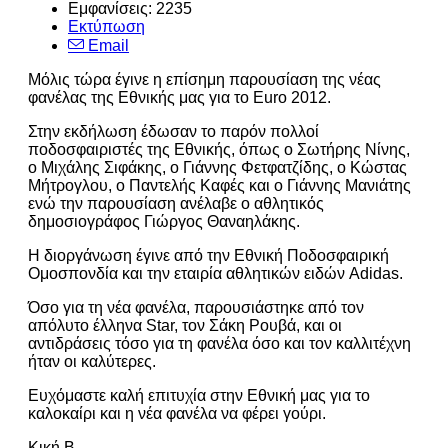
Εμφανίσεις: 2235
Εκτύπωση
Email
Μόλις τώρα έγινε η επίσημη παρουσίαση της νέας
φανέλας της Εθνικής μας για το Euro 2012.
Στην εκδήλωση έδωσαν το παρόν πολλοί
ποδοσφαιριστές της Εθνικής, όπως ο Σωτήρης Νίνης,
ο Μιχάλης Σιφάκης, ο Γιάννης Φετφατζίδης, ο Κώστας
Μήτρογλου, ο Παντελής Καφές και ο Γιάννης Μανιάτης
ενώ την παρουσίαση ανέλαβε ο αθλητικός
δημοσιογράφος Γιώργος Θαναηλάκης.
Η διοργάνωση έγινε από την Εθνική Ποδοσφαιρική
Ομοσπονδία και την εταιρία αθλητικών ειδών Adidas.
Όσο για τη νέα φανέλα, παρουσιάστηκε από τον
απόλυτο έλληνα Star, τον Σάκη Ρουβά, και οι
αντιδράσεις τόσο για τη φανέλα όσο και τον καλλιτέχνη
ήταν οι καλύτερες.
Ευχόμαστε καλή επιτυχία στην Εθνική μας για το
καλοκαίρι και η νέα φανέλα να φέρει γούρι.
Κική Β.