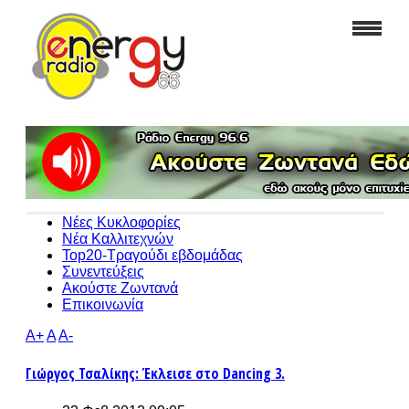
Νέες Κυκλοφορίες
Νέα Καλλιτεχνών
Top20-Τραγούδι εβδομάδας
Συνεντεύξεις
Ακούστε Ζωντανά
Επικοινωνία
A+
A
A-
Γιώργος Τσαλίκης: Έκλεισε στο Dancing 3.