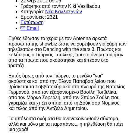
22 Φεβ 2012 09:05
Γράφτηκε από τον/την
Kiki Vasiliadou
Κατηγορία:
Νέα Καλλιτεχνών
Εμφανίσεις: 2321
Εκτύπωση
Email
Εχθές έδωσαν τα χέρια με τον Antenna αρκετά
πρόσωπα της showbiz ώστε να χορέψουν για χάρη των
τηλεθεατών στο Dancing with the stars 3. Πρώτος και
καλύτερος ο Γιώργος Τσαλίκης που το όνομα του ήταν
από τα πρώτα που ακούστηκαν και έπεσαν στο
τραπέζι.
Εκτός όμως από τον Γιώργο, το μεγάλο "ναι"
ακούστηκε και από την Έλενα Παπαβασιλείου που
βρίσκεται τα Σαββατοκύριακα στο πλευρό της Ναταλίας
Γερμανού, από τον εξαφανισμένο Βασίλη Τσιβιλίκα,
από τον Μάρκο Σεφερλή, από τον Σπύρο Σούλη που
γκρεμίζει και χτίζει σπίτια, από τη Δούκισσα Νομικού
και τέλος από την Άντζελα Δημητρίου.
Τα υπόλοιπα ονόματα θα ανανακοινωθούν σύντομα,
αλλά και μόνο με τα παραπάνω... η τηλεθέαση θα πάει
μια χαρά!