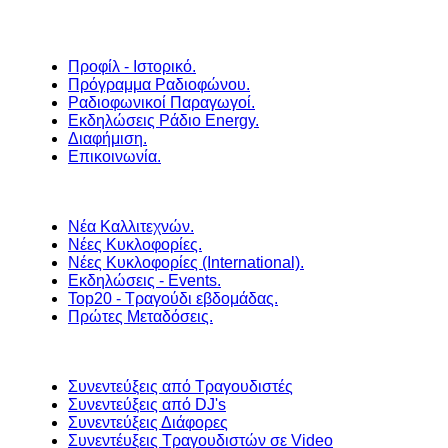
Προφίλ - Ιστορικό.
Πρόγραμμα Ραδιοφώνου.
Ραδιοφωνικοί Παραγωγοί.
Εκδηλώσεις Ράδιο Energy.
Διαφήμιση.
Επικοινωνία.
Νέα Καλλιτεχνών.
Νέες Κυκλοφορίες.
Νέες Κυκλοφορίες (International).
Εκδηλώσεις - Events.
Top20 - Τραγούδι εβδομάδας.
Πρώτες Μεταδόσεις.
Συνεντεύξεις από Τραγουδιστές
Συνεντεύξεις από DJ's
Συνεντεύξεις Διάφορες
Συνεντέυξεις Τραγουδιστών σε Video