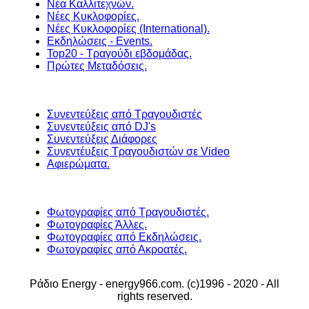
Νέα Καλλιτεχνών.
Νέες Κυκλοφορίες.
Νέες Κυκλοφορίες (International).
Εκδηλώσεις - Events.
Top20 - Τραγούδι εβδομάδας.
Πρώτες Μεταδόσεις.
Συνεντεύξεις από Τραγουδιστές
Συνεντεύξεις από DJ's
Συνεντεύξεις Διάφορες
Συνεντέυξεις Τραγουδιστών σε Video
Αφιερώματα.
Φωτογραφίες από Τραγουδιστές.
Φωτογραφίες Άλλες.
Φωτογραφίες από Εκδηλώσεις.
Φωτογραφίες από Ακροατές.
Ράδιο Energy - energy966.com. (c)1996 - 2020 - All
rights reserved.