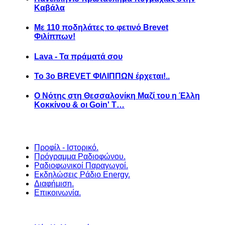
Καβάλα
Με 110 ποδηλάτες το φετινό Brevet
Φιλίππων!
Lava - Τα πράματά σου
Το 3ο BREVET ΦΙΛΙΠΠΩΝ έρχεται!..
Ο Νότης στη Θεσσαλονίκη Μαζί του η Έλλη
Κοκκίνου & οι Goin' T…
Προφίλ - Ιστορικό.
Πρόγραμμα Ραδιοφώνου.
Ραδιοφωνικοί Παραγωγοί.
Εκδηλώσεις Ράδιο Energy.
Διαφήμιση.
Επικοινωνία.