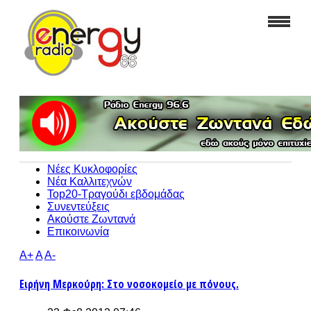
Νέες Κυκλοφορίες
Νέα Καλλιτεχνών
Top20-Τραγούδι εβδομάδας
Συνεντεύξεις
Ακούστε Ζωντανά
Επικοινωνία
A+
A
A-
Ειρήνη Μερκούρη: Στο νοσοκομείο με πόνους.