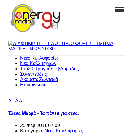
Νέες Κυκλοφορίες
Νέα Καλλιτεχνών
Top20-Τραγούδι εβδομάδας
Συνεντεύξεις
Ακούστε Ζωντανά
Επικοινωνία
A+
A
A-
Έλενα Μαρρά - Τα πάντα για σένα.
25 Φεβ 2011 07:09
Κατηγορία:
Νέες Κυκλοφορίες