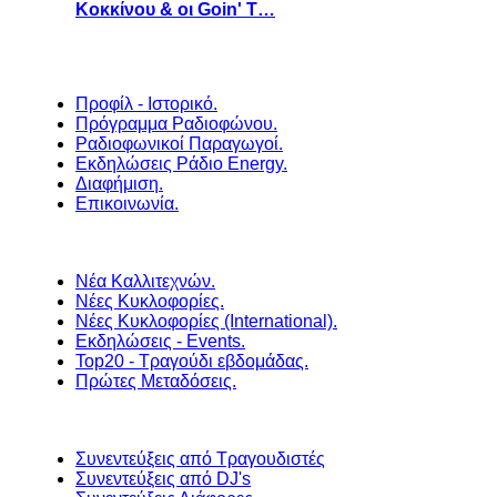
Κοκκίνου & οι Goin' T…
Προφίλ - Ιστορικό.
Πρόγραμμα Ραδιοφώνου.
Ραδιοφωνικοί Παραγωγοί.
Εκδηλώσεις Ράδιο Energy.
Διαφήμιση.
Επικοινωνία.
Νέα Καλλιτεχνών.
Νέες Κυκλοφορίες.
Νέες Κυκλοφορίες (International).
Εκδηλώσεις - Events.
Top20 - Τραγούδι εβδομάδας.
Πρώτες Μεταδόσεις.
Συνεντεύξεις από Τραγουδιστές
Συνεντεύξεις από DJ's