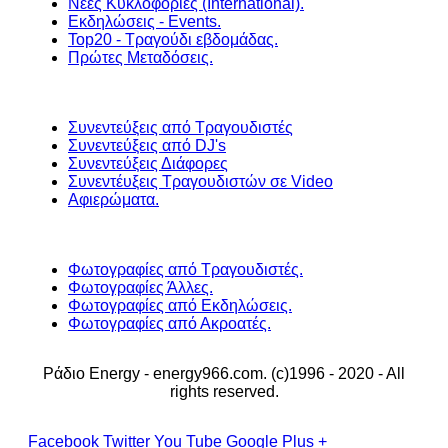
Νέες Κυκλοφορίες (International).
Εκδηλώσεις - Events.
Top20 - Τραγούδι εβδομάδας.
Πρώτες Μεταδόσεις.
Συνεντεύξεις από Τραγουδιστές
Συνεντεύξεις από DJ's
Συνεντεύξεις Διάφορες
Συνεντέυξεις Τραγουδιστών σε Video
Αφιερώματα.
Φωτογραφίες από Τραγουδιστές.
Φωτογραφίες Άλλες.
Φωτογραφίες από Εκδηλώσεις.
Φωτογραφίες από Ακροατές.
Ράδιο Energy - energy966.com. (c)1996 - 2020 - All
rights reserved.
Facebook
Twitter
You Tube
Google Plus +