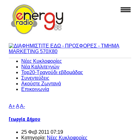
Νέες Κυκλοφορίες
Νέα Καλλιτεχνών
Top20-Τραγούδι εβδομάδας
Συνεντεύξεις
Ακούστε Ζωντανά
Επικοινωνία
A+
A
A-
Γεωργία Δήμου
25 Φεβ 2011 07:19
Κατηγορία:
Νέες Κυκλοφορίες