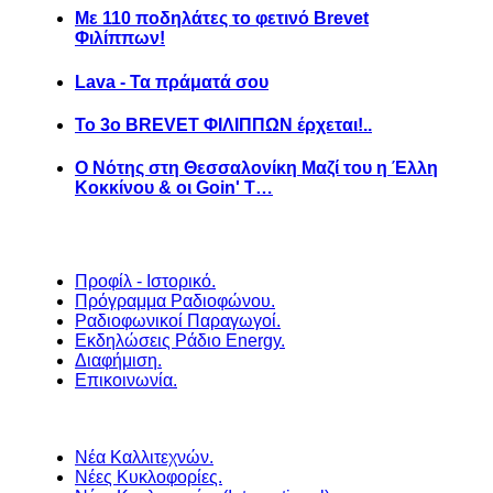
Με 110 ποδηλάτες το φετινό Brevet
Φιλίππων!
Lava - Τα πράματά σου
Το 3ο BREVET ΦΙΛΙΠΠΩΝ έρχεται!..
Ο Νότης στη Θεσσαλονίκη Μαζί του η Έλλη
Κοκκίνου & οι Goin' T…
Προφίλ - Ιστορικό.
Πρόγραμμα Ραδιοφώνου.
Ραδιοφωνικοί Παραγωγοί.
Εκδηλώσεις Ράδιο Energy.
Διαφήμιση.
Επικοινωνία.
Νέα Καλλιτεχνών.
Νέες Κυκλοφορίες.