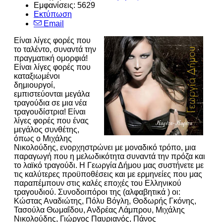
Εμφανίσεις: 5629
Εκτύπωση
Email
Είναι λίγες φορές που
το ταλέντο, συναντά την
πραγματική ομορφιά!
Είναι λίγες φορές που
καταξιωμένοι
δημιουργοί,
εμπιστεύονται μεγάλα
τραγούδια σε μια νέα
τραγουδίστρια! Είναι
λίγες φορές που ένας
μεγάλος συνθέτης,
όπως ο Μιχάλης
Νικολούδης, ενορχηστρώνει με μοναδικό τρόπο, μια
παραγωγή που η μελωδικότητα συναντά την πρόζα και
το λαϊκό τραγούδι. Η Γεωργία Δήμου μας συστήνετε με
τις καλύτερες προϋποθέσεις και με ερμηνείες που μας
παραπέμπουν στις καλές εποχές του Ελληνικού
τραγουδιού. Συνοδοιπόροι της (αλφαβητικά ) οι:
Κώστας Αναδιώτης, Πόλυ Βόγλη, Θοδωρής Γκόνης,
Τασούλα Θωμαΐδου, Ανδρέας Λάμπρου, Μιχάλης
Νικολούδης, Γιώργος Παυριανός, Πάνος