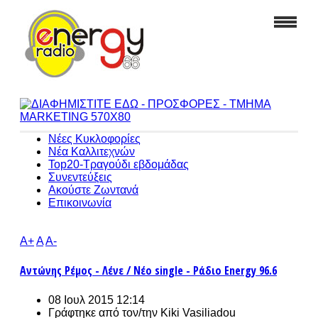
Νέες Κυκλοφορίες
Νέα Καλλιτεχνών
Top20-Τραγούδι εβδομάδας
Συνεντεύξεις
Ακούστε Ζωντανά
Επικοινωνία
A+
A
A-
Αντώνης Ρέμος - Λένε / Νέο single - Ράδιο Energy 96.6
08 Ιουλ 2015 12:14
Γράφτηκε από τον/την
Kiki Vasiliadou