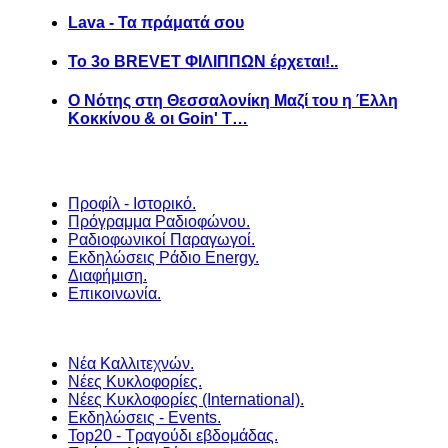
Lava - Τα πράματά σου
Το 3ο BREVET ΦΙΛΙΠΠΩΝ έρχεται!..
Ο Νότης στη Θεσσαλονίκη Μαζί του η Έλλη
Κοκκίνου & οι Goin' T…
Προφίλ - Ιστορικό.
Πρόγραμμα Ραδιοφώνου.
Ραδιοφωνικοί Παραγωγοί.
Εκδηλώσεις Ράδιο Energy.
Διαφήμιση.
Επικοινωνία.
Νέα Καλλιτεχνών.
Νέες Κυκλοφορίες.
Νέες Κυκλοφορίες (International).
Εκδηλώσεις - Events.
Top20 - Τραγούδι εβδομάδας.