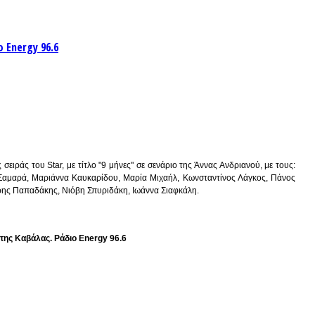
 Energy 96.6
ειράς του Star, με τίτλο "9 μήνες" σε σενάριο της Άννας Ανδριανού, με τους:
Σαμαρά, Μαριάννα Καυκαρίδου, Μαρία Μιχαήλ, Κωνσταντίνος Λάγκος, Πάνος
ρης Παπαδάκης, Νιόβη Σπυριδάκη, Ιωάννα Σιαφκάλη.
της Καβάλας. Ράδιο Energy 96.6