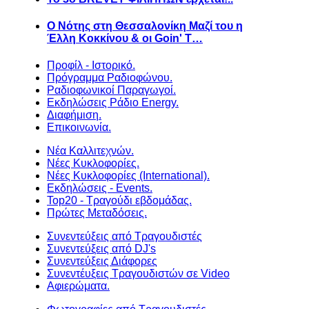
Ο Νότης στη Θεσσαλονίκη Μαζί του η
Έλλη Κοκκίνου & οι Goin' T…
Προφίλ - Ιστορικό.
Πρόγραμμα Ραδιοφώνου.
Ραδιοφωνικοί Παραγωγοί.
Εκδηλώσεις Ράδιο Energy.
Διαφήμιση.
Επικοινωνία.
Νέα Καλλιτεχνών.
Νέες Κυκλοφορίες.
Νέες Κυκλοφορίες (International).
Εκδηλώσεις - Events.
Top20 - Τραγούδι εβδομάδας.
Πρώτες Μεταδόσεις.
Συνεντεύξεις από Τραγουδιστές
Συνεντεύξεις από DJ's
Συνεντεύξεις Διάφορες
Συνεντέυξεις Τραγουδιστών σε Video
Αφιερώματα.