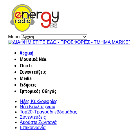
Menu
Αρχική
Μουσικά Νέα
Charts
Συνεντεύξεις
Media
Ειδήσεις
Εμπορικός Οδηγός
Νέες Κυκλοφορίες
Νέα Καλλιτεχνών
Top20-Τραγούδι εβδομάδας
Συνεντεύξεις
Ακούστε Ζωντανά
Επικοινωνία