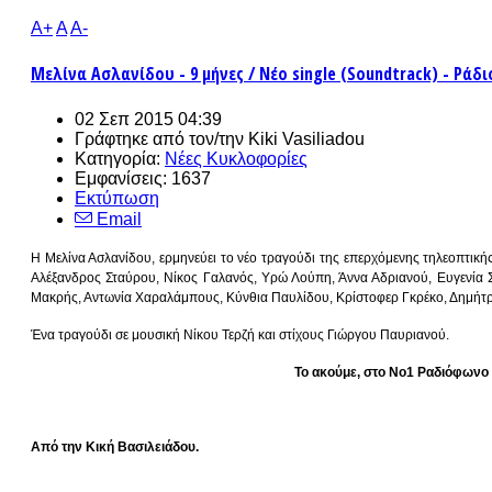
A+
A
A-
Μελίνα Ασλανίδου - 9 μήνες / Νέο single (Soundtrack) - Ράδιο
02 Σεπ 2015 04:39
Γράφτηκε από τον/την
Kiki Vasiliadou
Κατηγορία:
Νέες Κυκλοφορίες
Εμφανίσεις: 1637
Εκτύπωση
Email
Η Μελίνα Ασλανίδου, ερμηνεύει το νέο τραγούδι της επερχόμενης τηλεοπτικής σ
Αλέξανδρος Σταύρου, Νίκος Γαλανός, Υρώ Λούπη, Άννα Αδριανού, Ευγενία 
Μακρής, Αντωνία Χαραλάμπους, Κύνθια Παυλίδου, Κρίστοφερ Γκρέκο, Δημήτ
Ένα τραγούδι σε μουσική Νίκου Τερζή και στίχους Γιώργου Παυριανού.
Το ακούμε, στο Νο1 Ραδιόφωνο 
Από την Κική Βασιλειάδου.