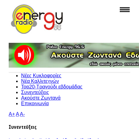
Νέες Κυκλοφορίες
Νέα Καλλιτεχνών
Top20-Τραγούδι εβδομάδας
Συνεντεύξεις
Ακούστε Ζωντανά
Επικοινωνία
A+
A
A-
Συνεντεύξεις