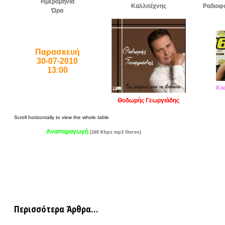
Ημερομηνία
Καλλιτέχνης
Ραδιοφ
Ώρα
Παρασκευή
30-07-2010
13:00
Κι
Θοδωρής Γεωργιάδης
Αναπαραγωγή
(160 Kbps mp3 Stereo)
Περισσότερα Άρθρα...