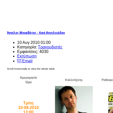
Άγγελος Μουρβάτης - Κική Βασιλειάδου
10 Αυγ 2010 01:00
Κατηγορία:
Τραγουδιστές
Εμφανίσεις: 4030
Εκτύπωση
Email
Ημερομηνία
Καλλιτέχνης
Ραδιοφ
Ώρα
Τρίτη
10-08-2010
13:00