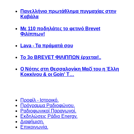
Πανελλήνιο πρωτάθλημα πυγμαχίας στην
Καβάλα
Με 110 ποδηλάτες το φετινό Brevet
Φιλίππων!
Lava - Τα πράματά σου
Το 3ο BREVET ΦΙΛΙΠΠΩΝ έρχεται!..
Ο Νότης στη Θεσσαλονίκη Μαζί του η Έλλη
Κοκκίνου & οι Goin' T…
Προφίλ - Ιστορικό.
Πρόγραμμα Ραδιοφώνου.
Ραδιοφωνικοί Παραγωγοί.
Εκδηλώσεις Ράδιο Energy.
Διαφήμιση.
Επικοινωνία.