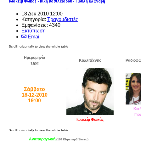
Ιωακείμ Φωκάς - Κική Βασιλειάδου - Γιούλη Κλωνάρη
18 Δεκ 2010 12:00
Κατηγορία:
Τραγουδιστές
Εμφανίσεις: 4340
Εκτύπωση
Email
Ημερομηνία
Καλλιτέχνης
Ραδιοφω
Ώρα
Σάββατο
18-12-2010
19:00
Κικ
Γιο
Ιωακείμ Φωκάς
Αναπαραγωγή
(160 Kbps mp3 Stereo)