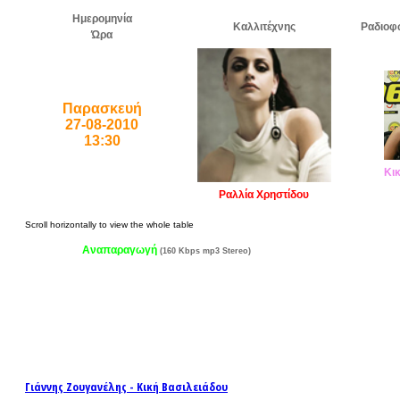
Ημερομηνία
Καλλιτέχνης
Ραδιοφ
Ώρα
Παρασκευή
27-08-2010
13:30
Κι
Ραλλία Χρηστίδου
Αναπαραγωγή
(160 Kbps mp3 Stereo)
Γιάννης Ζουγανέλης - Κική Βασιλειάδου