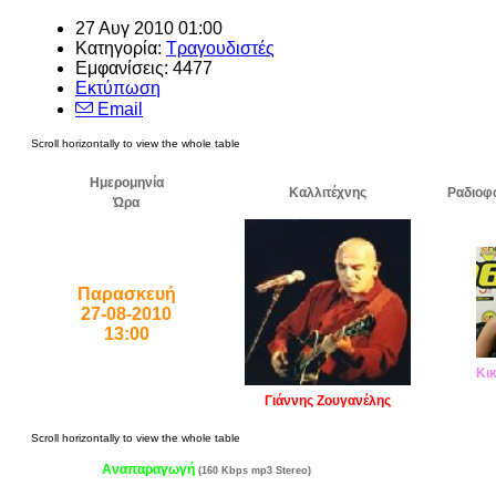
27 Αυγ 2010 01:00
Κατηγορία:
Τραγουδιστές
Εμφανίσεις: 4477
Εκτύπωση
Email
Ημερομηνία
Καλλιτέχνης
Ραδιοφ
Ώρα
Παρασκευή
27-08-2010
13:00
Κι
Γιάννης Ζουγανέλης
Αναπαραγωγή
(160 Kbps mp3 Stereo)