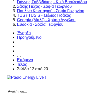
Γιάννης Σαββιδάκης - Κική Βασιλειάδου
Σάκης Γιέχος - Σοφία Γεωργίου
Παυλίνα Κωσταγιού - Σοφία Γεωργίου
TUS i TUSIS - Στέλιος Γιδάκος
Georgia (Μπλέ) - Χρύσα Αγγέλου
Ευδοκία - Σοφία Γεωργίου
Έναρξη
Προηγούμενο
…
Επόμενο
Τέλος
Σελίδα 12 από 20