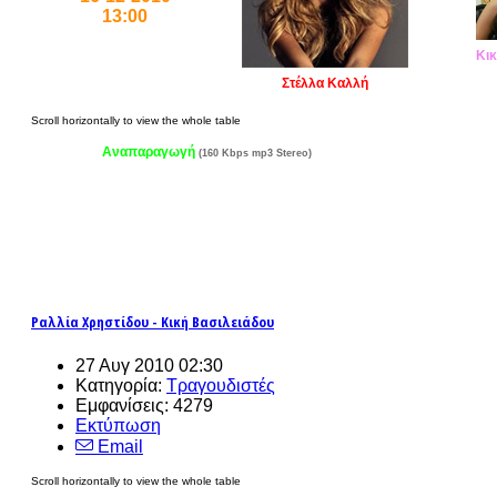
13:00
Κικ
Στέλλα Καλλή
Αναπαραγωγή
(160 Kbps mp3 Stereo)
Ραλλία Χρηστίδου - Κική Βασιλειάδου
27 Αυγ 2010 02:30
Κατηγορία:
Τραγουδιστές
Εμφανίσεις: 4279
Εκτύπωση
Email