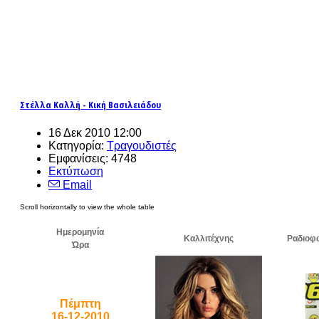
Στέλλα Καλλή - Κική Βασιλειάδου
16 Δεκ 2010 12:00
Κατηγορία:
Τραγουδιστές
Εμφανίσεις: 4748
Εκτύπωση
Email
Ημερομηνία
Καλλιτέχνης
Ραδιοφ
Ώρα
Πέμπτη
16-12-2010