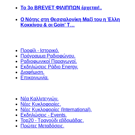
Το 3ο BREVET ΦΙΛΙΠΠΩΝ έρχεται!..
Ο Νότης στη Θεσσαλονίκη Μαζί του η Έλλη
Κοκκίνου & οι Goin' T…
Προφίλ - Ιστορικό.
Πρόγραμμα Ραδιοφώνου.
Ραδιοφωνικοί Παραγωγοί.
Εκδηλώσεις Ράδιο Energy.
Διαφήμιση.
Επικοινωνία.
Νέα Καλλιτεχνών.
Νέες Κυκλοφορίες.
Νέες Κυκλοφορίες (International).
Εκδηλώσεις - Events.
Top20 - Τραγούδι εβδομάδας.
Πρώτες Μεταδόσεις.