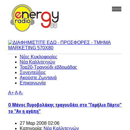
Νέες Κυκλοφορίες
Νέα Καλλιτεχνών
Top20-Τραγούδι εβδομάδας
Συνεντεύξεις
Ακούστε Ζωντανά
Επικοινωνία
A+
A
A-
Ο Μάνος Πυροβολάκης τραγουδάει στο "Γαμήλιο Πάρτυ"
το "Αν η αγάπη"
27 Μαρ 2008 02:06
Κατηγορία:
Νέα Καλλιτεχνών