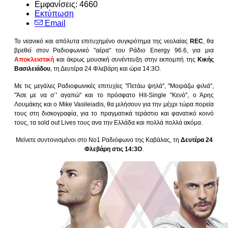
Εμφανίσεις: 4660
Εκτύπωση
Email
Το νεανικό και απόλυτα επιτυχημένο συγκρότημα της νεολαίας
REC
, θα
βρεθεί στον Ραδιοφωνικό "αέρα" του Ράδιο Εnergy 96.6, για μια
Αποκλειστική
και άκρως μουσική συνέντευξη στην εκπομπή της
Κικής
Βασιλειάδου
, τη Δευτέρα 24 Φλεβάρη και ώρα 14:3Ο.
Με τις μεγάλες Ραδιοφωνικές επιτυχίες "Πετάω ψηλά", "Μοιράζω φιλιά",
"Άσε με να σ΄' αγαπώ" και το πρόσφατο Hit-Single "Κενό", ο Άρης
Λουμάκης και ο Mike Vasileiadis, θα μιλήσουν για την μέχρι τώρα πορεία
τους στη δισκογραφία, για το πραγματικά τεράστιο και φανατικό κοινό
τους, τα sold out Lives τους ανα την Ελλάδα και πολλά πολλά ακόμα.
Μείνετε συντονισμένοι στο Νο1 Ραδιόφωνο της Καβάλας, τη
Δευτέρα 24
Φλεβάρη στις 14:3Ο
.