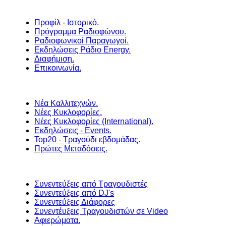
Προφίλ - Ιστορικό.
Πρόγραμμα Ραδιοφώνου.
Ραδιοφωνικοί Παραγωγοί.
Εκδηλώσεις Ράδιο Energy.
Διαφήμιση.
Επικοινωνία.
Νέα Καλλιτεχνών.
Νέες Κυκλοφορίες.
Νέες Κυκλοφορίες (International).
Εκδηλώσεις - Events.
Top20 - Τραγούδι εβδομάδας.
Πρώτες Μεταδόσεις.
Συνεντεύξεις από Τραγουδιστές
Συνεντεύξεις από DJ's
Συνεντεύξεις Διάφορες
Συνεντέυξεις Τραγουδιστών σε Video
Αφιερώματα.