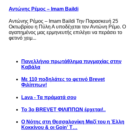
Αντώνης Ρέμος – Imam Baildi
Αντώνης Ρέμος – Imam Baildi Την Παρασκευή 25
Οκτωβρίου η Πύλη Α υποδέχεται τον Αντώνη Ρέμο. Ο
αγαπημένος μας ερμηνευτής επιλέγει να περάσει το
φετινό χειμ...
Πανελλήνιο πρωτάθλημα πυγμαχίας στην
Καβάλα
Με 110 ποδηλάτες το φετινό Brevet
Φιλίππων!
Lava - Τα πράματά σου
Το 3ο BREVET ΦΙΛΙΠΠΩΝ έρχεται!..
Ο Νότης στη Θεσσαλονίκη Μαζί του η Έλλη
Κοκκίνου & οι Goin' T…