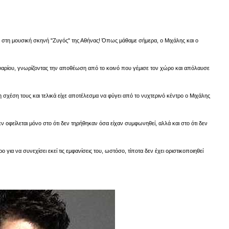
 στη μουσική σκηνή "Ζυγός" της Αθήνας! Όπως μάθαμε σήμερα, ο Μιχάλης και ο
αρίου, γνωρίζοντας την αποθέωση από το κοινό που γέμισε τον χώρο και απόλαυσε
η σχέση τους και τελικά είχε αποτέλεσμα να φύγει από το νυχτερινό κέντρο ο Μιχάλης
οφείλεται μόνο στο ότι δεν τηρήθηκαν όσα είχαν συμφωνηθεί, αλλά και στο ότι δεν
ια να συνεχίσει εκεί τις εμφανίσεις του, ωστόσο, τίποτα δεν έχει οριστικοποιηθεί