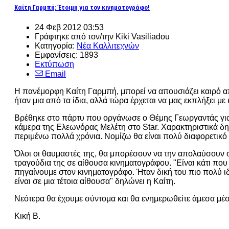
Καίτη Γαρμπή: Έτοιμη για τον κινηματογράφο!
24 Φεβ 2012 03:53
Γράφτηκε από τον/την Kiki Vasiliadou
Κατηγορία:
Νέα Καλλιτεχνών
Εμφανίσεις: 1893
Εκτύπωση
Email
Η πανέμορφη Καίτη Γαρμπή, μπορεί να απουσιάζει καιρό από
ήταν μια από τα ίδια, αλλά τώρα έρχεται να μας εκπλήξει μ
Βρέθηκε στο πάρτυ που οργάνωσε ο Θέμης Γεωργαντάς για τ
κάμερα της Ελεωνόρας Μελέτη στο Star. Χαρακτηριστικά δηλ
περιμένω πολλά χρόνια. Νομίζω θα είναι πολύ διαφορετικό 
Όλοι οι θαυμαστές της, θα μπορέσουν να την απολαύσουν σ
τραγούδια της σε αίθουσα κινηματογράφου. "Είναι κάτι που 
πηγαίνουμε στον κινηματογράφο. Ήταν δική του πιο πολύ ι
είναι σε μια τέτοια αίθουσα" δηλώνει η Καίτη.
Νεότερα θα έχουμε σύντομα και θα ενημερωθείτε άμεσα μέσα
Κική Β.