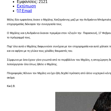
Εμφανίσεις: 2121
Εκτύπωση
Email
Μόλις δύο εμφανίσεις έκανε ο Μιχάλης Χατζηγιάννης μαζί με την Ανδριάννα Μπάμπαλη
επιχειρηματίας διέκοψαν την συνεργασία τους.
Ο Μιχάλης και η Ανδριάννα έκαναν πρεμιέρα στον «Ζυγό» την Παρασκευή, 17 Φεβρου
το πρόγραμμά τους.
Παρ' όλα αυτά ο Μιχάλης διαφωνούσε συνέχεια με τον επιχειρηματία και αυτό χάλασε τ
και να αφήσει με τη γλύκα τους χιλιάδες θαυμαστές του.
Σύμφωνα με όσα έχουν γίνει γνωστά από το περιβάλλον του Μιχάλη, η αποχώρηση δεν 
λειτούργησαν όλα όπως ήθελε ο Μιχάλης.
Πληροφορίες θέλουν τον Μιχάλη να έχει ήδη δεχθεί πρόταση από άλλο νυχτερινό κέντρο γ
ακόμα.
Κική Β.