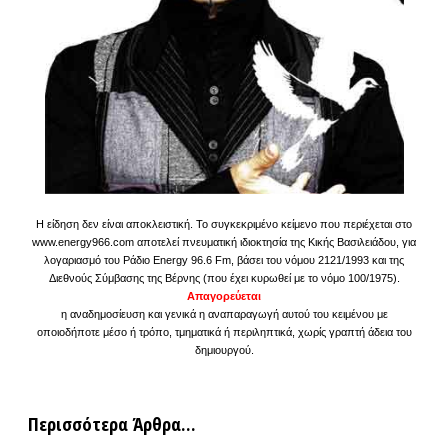
Η είδηση δεν είναι αποκλειστική. Το συγκεκριμένο κείμενο που περιέχεται στο
www.energy966.com αποτελεί πνευματική ιδιοκτησία της Κικής Βασιλειάδου, για
λογαριασμό του Ράδιο Energy 96.6 Fm, βάσει του νόμου 2121/1993 και της
Διεθνούς Σύμβασης της Βέρνης (που έχει κυρωθεί με το νόμο 100/1975).
Απαγορεύεται
η αναδημοσίευση και γενικά η αναπαραγωγή αυτού του κειμένου με
οποιοδήποτε μέσο ή τρόπο, τμηματικά ή περιληπτικά, χωρίς γραπτή άδεια του
δημιουργού.
Περισσότερα Άρθρα...