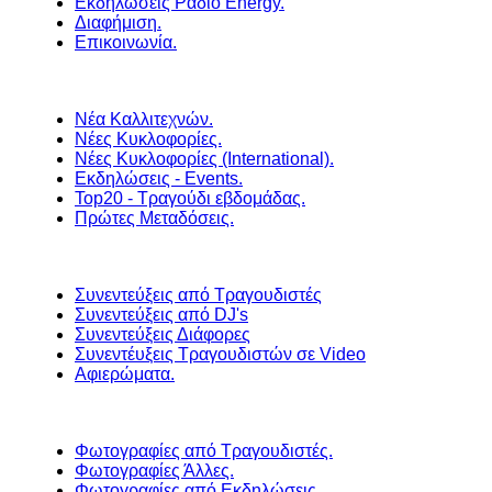
Εκδηλώσεις Ράδιο Energy.
Διαφήμιση.
Επικοινωνία.
Νέα Καλλιτεχνών.
Νέες Κυκλοφορίες.
Νέες Κυκλοφορίες (International).
Εκδηλώσεις - Events.
Top20 - Τραγούδι εβδομάδας.
Πρώτες Μεταδόσεις.
Συνεντεύξεις από Τραγουδιστές
Συνεντεύξεις από DJ's
Συνεντεύξεις Διάφορες
Συνεντέυξεις Τραγουδιστών σε Video
Αφιερώματα.
Φωτογραφίες από Τραγουδιστές.
Φωτογραφίες Άλλες.
Φωτογραφίες από Εκδηλώσεις.