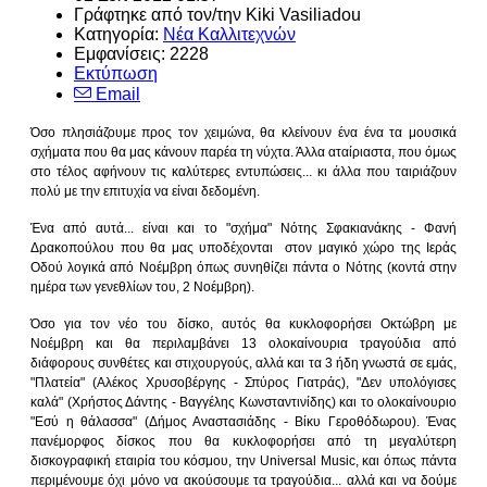
Γράφτηκε από τον/την Kiki Vasiliadou
Κατηγορία:
Νέα Καλλιτεχνών
Εμφανίσεις: 2228
Εκτύπωση
Email
Όσο πλησιάζουμε προς τον χειμώνα, θα κλείνουν ένα ένα τα μουσικά
σχήματα που θα μας κάνουν παρέα τη νύχτα. Άλλα αταίριαστα, που όμως
στο τέλος αφήνουν τις καλύτερες εντυπώσεις... κι άλλα που ταιριάζουν
πολύ με την επιτυχία να είναι δεδομένη.
Ένα από αυτά... είναι και το "σχήμα" Νότης Σφακιανάκης - Φανή
Δρακοπούλου που θα μας υποδέχονται στον μαγικό χώρο της Ιεράς
Οδού λογικά από Νοέμβρη όπως συνηθίζει πάντα ο Νότης (κοντά στην
ημέρα των γενεθλίων του, 2 Νοέμβρη).
Όσο για τον νέο του δίσκο, αυτός θα κυκλοφορήσει Οκτώβρη με
Νοέμβρη και θα περιλαμβάνει 13 ολοκαίνουρια τραγούδια από
διάφορους συνθέτες και στιχουργούς, αλλά και τα 3 ήδη γνωστά σε εμάς,
"Πλατεία" (Αλέκος Χρυσοβέργης - Σπύρος Γιατράς), "Δεν υπολόγισες
καλά" (Χρήστος Δάντης - Βαγγέλης Κωνσταντινίδης) και το ολοκαίνουριο
"Εσύ η θάλασσα" (Δήμος Αναστασιάδης - Βίκυ Γεροθόδωρου). Ένας
πανέμορφος δίσκος που θα κυκλοφορήσει από τη μεγαλύτερη
δισκογραφική εταιρία του κόσμου, την Universal Music, και όπως πάντα
περιμένουμε όχι μόνο να ακούσουμε τα τραγούδια... αλλά και να δούμε