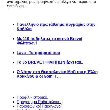
αγαπημένος μας ερμηνευτής επιλέγει να περάσει το
φετινό χειμ...
Πανελλήνιο πρωτάθλημα πυγμαχίας στην
Καβάλα
Με 110 ποδηλάτες το φετινό Brevet
Φιλίππων!
Lava - Τα πράματά σου
Το 3ο BREVET ΦΙΛΙΠΠΩΝ έρχεται!..
Ο Νότης στη Θεσσαλονίκη Μαζί του η Έλλη
Κοκκίνου & οι Goin' T…
Προφίλ - Ιστορικό.
Πρόγραμμα Ραδιοφώνου.
Ραδιοφωνικοί Παραγωγοί.