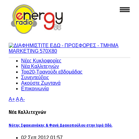
Νέες Κυκλοφορίες
Νέα Καλλιτεχνών
Top20-Τραγούδι εβδομάδας
Συνεντεύξεις
Ακούστε Ζωντανά
Επικοινωνία
A+
A
A-
Νέα Καλλιτεχνών
Νότης Σφακιανάκης & Φανή Δρακοπούλου στην Ιερά Οδό.
02 Σεπ 2012 01:57