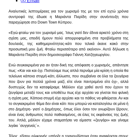
Email
Αναλυτικές λεπτομέρειες για τον χωρισμό της με τον επί οχτώ χρόνια
συντροφό της έδωσε η Μαριάντα Πιερίδη στην συνέντευξη που
παραχώρησε στο Down Town Κύπρου.
«Εγώ φταίω για τον χωρισμό μας. Ίσως γιατί δεν έδινα αρκετό χρόνο στη
σχέση μας, επειδή ήμουν πολύ απορροφημένη στα προβλήματα της
δουλειάς, της καθημερινότητας-κάτι που τελικά έκανε κακό στην
προσωπική μου ζωή. Φταίω περισσότερο από εκείνον». Αυτό δήλωσε η
Μαριάντα Πιερίδη στον δημοσιογράφο Γιάννη Χατζηγεωργίου.
Ενώ συγκεκριμένα για αν ήταν δική της απόφαση ο χωρισμός, απάντησε
πως: «Και ναι και όχι. Πιστεύαμε πως απλά περνάμε μία κρίση η οποία θα
τελείωνε κάποια στιγμή-κάτι, άλλωστε, που συμβαίνει σε όλα τα ζευγάρια
που ζουν για πολλά χρόνια μαζί, είτε είναι παντρεμένα είτε όχι-, αλλά
δυστυχώς δεν τα καταφέραμε. Μάλλον είχε χαθεί αυτό που έχουν τα
ζευγάρια μεταξύ τους και υποθέτω πως είχε αρχίσει να γίνεται πιο φιλική
η σχέση μας. Κάποια στιγμή είχε αρχίσει και το πάθος να φθείρεται. Αν και
το συγκεκριμένο θέμα δεν είναι κάτι που μπορώ να καταλογίσω σε μένα ή
στο Δημήτρη- γιατί ο Δημήτρης, όπως όλοι όσοι τον γνωρίζουν ξέρουν,
είναι ένας άνθρωπος πολύ παθιασμένος, σε όλες τις εκφάνσεις της ζωής
του. Απλά, μάλλον είχαμε σταματήσει να είμαστε «ζευγάρι» και γίναμε
λιγάκι ´συγγενείς´».
Τέλος, εξίσου ειλικρινής υπήρξε η τραγουδίστρια όταν αναφέρεται στους