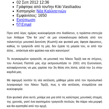
02 Σεπ 2012 12:36
Γράφτηκε από τον/την Kiki Vasiliadou
Κατηγορία:
Νέα Καλλιτεχνών
Εμφανίσεις: 1650
Εκτύπωση
Email
Πριν από λίγες ημέρες κυκλοφόρησε στο διαδίκτυο, η τεράστια επιτυχία
των Antique "Die for you" σε μια ολοκαίνουρια έκδοση από τον
ταλαντούχο μουσικό Διονύση (Κωστή) και φυσικά μας άφησε άφωνους,
καθώς το τραγούδι από τη μία, δεν έχασε τη μαγεία του, κι από την
άλλη... απέκτησε κάτι φρέσκο και κάτι καινούριο!
Το συγκεκριμένο τραγούδι, σε μουσική του Νίκου Τερζή και σε στίχους,
του Αντώνη Παππά μας είχε εκπροσωπήσει το 2001 στη Eurovision,
καταφέρνοντας να μας χαρίσει την 3η θέση στη λίστα, αλλά την 1η στην
καρδιά μας.
Με αφορμή λοιπόν τη νέα εκτέλεση, μάθαμε μέσα από τον προσωπικό
λογαριασμό του Νίκου Τερζή, πως η νέα εκτέλεση, ετοιμάζεται για
κυκλοφορία.
Εαν φυσικά γίνει αυτό, μιλάμε για μια από τις καλύτερες μουσικές στιγμές
της χρονιάς, γιατί ένα αγαπημένο τραγούδι πολλών, θα πάρει νέα μορφή
και θα αγαπηθεί από την αρχή.