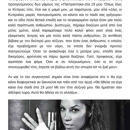
προηγούμενους δυο γάμους της «Παντρεύτηκα στα 19 μου. Όπως όλες
οι Κύπριες τότε, έτσι και η μαμά μου, με παρότρυνε, μου είπε «όλες οι
Κυπραίεες μικρές παντρευόμαστε, να κάνετε και το παιδί σας γρήγορα»
και το είδα πολύ θετικά επειδή και το συγκεκριμένο αγόρι ήταν μία πολύ
καλή περίπτωση ανθρώπου. Δυστυχώς, πήραμε διαζύγιο μετά από ένα
μόλις χρόνο, αλλά παραμείναμε πολύ καλοί φίλοι γιατί είναι ένας
εξαιρετικός άντρας και μία πολύ καλή πάστα ανθρώπου. Σε αντίθεση
βέβαια με τον δεύτερό μου σύζυγο, που ήταν ένας άνθρωπος ο οποίος
είχε προβλήματα με τον νόμο, τα οποία δεν γνώριζα προτού
παντρευτούμε. Όταν τα ανακάλυψε όλα η μητέρα μου, επειδή είναι
δικηγόρος, φρόντισα να πάρω άμεσα διαζύγιο. Γιατί, προφανώς, είχα
αγαπήσει ένα ψέμα. Όσο κι αν πληγωνόμουν, όσο κι αν είχα
στενοχωρηθεί τότε, έπρεπε να βγάλω αυτή την ιστορία απ τη ζωή μου».
Αν και το πιο συγκινητικό σημείο είναι όταν αναφέρεται στο τι θα είχε
κάνει διαφορετικά αν ξεκινούσε και πάλι από την αρχή «Θα ήθελα να είχα
κάνει ένα παιδί στα 19 μου! Με τον τότε σύζυγό μου. Θα ήμασταν σαν
αδέλφια τώρα. Αυτό θα ήθελα να το αλλάξω».