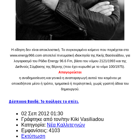
Η είδηση δεν είναι αποκλειστική. Το συγκεκριμένο κείμενο που περιέχεται στο
www.energy966.com αποτελεί πνευματική ιδιοκτησία της Κικής Βασιλειάδου, για
λογαριασμό του Ράδιο Energy 96.6 Fm, βάσει του νόμου 2121/1993 και της
Διεθνούς Σύμβασης της Βέρνης (που έχει κυρωθεί με το νόμο 100/1975).
Απαγορεύεται
η αναδημοσίευση και γενικά η αναπαραγωγή αυτού του κειμένου με
οποιοδήποτε μέσο ή τρόπο, τμηματικά ή περιληπτικά, χωρίς γραπτή άδεια του
δημιουργού.
Δέσποινα Βανδή: Το πούλησε το σπίτι.
02 Σεπ 2012 01:30
Γράφτηκε από τον/την Kiki Vasiliadou
Κατηγορία:
Νέα Καλλιτεχνών
Εμφανίσεις: 4103
Εκτύπωση