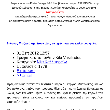
λογαριασμό του Ράδιο Energy 96.6 Fm, βάσει του νόμου 2121/1993 και της
Διεθνούς Σύμβασης της Βέρνης (που έχει κυρωθεί με το νόμο 100/1975).
Απαγορεύεται
η αναδημοσίευση και γενικά η αναπαραγωγή αυτού του κειμένου με
οποιοδήποτε μέσο ή τρόπο, τμηματικά ή περιληπτικά, χωρίς γραπτή άδεια του
δημιουργού.
Γιώργος Μαζωνάκης: Δύσκολες στιγμές, για τον καλό του φίλο.
01 Σεπ 2012 12:57
Γράφτηκε από τον/την Kiki Vasiliadou
Κατηγορία:
Νέα Καλλιτεχνών
Εμφανίσεις: 1779
Εκτύπωση
Email
Ώρες αγωνίας περνά τον τελευταίο καιρό ο Γιώργος Μαζωνάκης, καθώς
ένα πολύ αγαπημένο του πρόσωπο δίνει μάχη για τη ζωή και βρίσκεται σε
κώμα, εδώ και δέκα μήνες. Ο πόνος που έχει κυριεύσει την καρδιά του
ερμηνευτή είναι μεγάλος, αν και εκείνος προσπαθεί να κρατήσει
χαμηλούς τόνους.