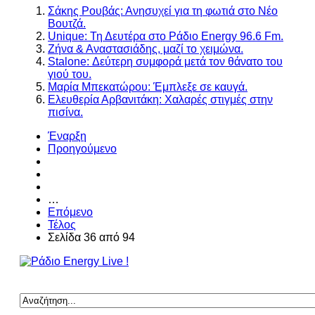
Σάκης Ρουβάς: Ανησυχεί για τη φωτιά στο Νέο
Βουτζά.
Unique: Τη Δευτέρα στο Ράδιο Energy 96.6 Fm.
Ζήνα & Αναστασιάδης, μαζί το χειμώνα.
Stalone: Δεύτερη συμφορά μετά τον θάνατο του
γιού του.
Μαρία Μπεκατώρου: Έμπλεξε σε καυγά.
Ελευθερία Αρβανιτάκη: Χαλαρές στιγμές στην
πισίνα.
Έναρξη
Προηγούμενο
…
Επόμενο
Τέλος
Σελίδα 36 από 94