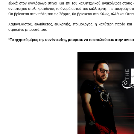
είδικά στον αγγλόφωνο στίχο! Και επί του καλλιτεχνικού ανακοίνωσε στους 
αντίστοιχου στυλ, κρατώντας το όνομά αυτού του καλλιτέχνη… επτασφράγιστο 
Θα βρίσκεται στην πόλη του τις Σέρρες, θα βρίσκεται στο Κιλκίς, αλλά και Θεσσ
Χαμογελαστός, ευδιάθετος, ειλικρινής, ετοιμόλογος, η καλύτερη παρέα κα
στρωμένο μπροστά του.
*Το ηχητικό μέρος της συνέντευξης, μπορείτε να το απολαύσετε στην αντίστ