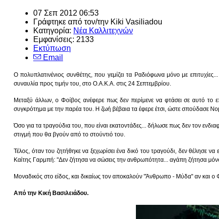
07 Σεπ 2012 06:53
Γράφτηκε από τον/την Kiki Vasiliadou
Κατηγορία:
Νέα Καλλιτεχνών
Εμφανίσεις: 2133
Εκτύπωση
Email
Ο πολυπλατινένιος συνθέτης, που γεμίζει τα Ραδιόφωνα μόνο με επιτυχίες..
συναυλία προς τιμήν του, στο Ο.Α.Κ.Α. στις 24 Σεπτεμβρίου.
Μεταξύ άλλων, ο Φοίβος ανέφερε πως δεν περίμενε να φτάσει σε αυτό το επί
συγκρότημα με την παρέα του. Η ζωή βέβαια τα έφερε έτσι, ώστε σπούδασε Νομ
Όσο για τα τραγούδια του, που είναι εκατοντάδες... δήλωσε πως δεν τον ενδιαφ
στιγμή που θα βγούν από το στούντιό του.
Τέλος, όταν του ζητήθηκε να ξεχωρίσει ένα δικό του τραγούδι, δεν θέλησε να 
Καίτης Γαρμπή: "Δεν ζήτησα να σώσεις την ανθρωπότητα... αγάπη ζήτησα μόν
Μοναδικός στο είδος, και δικαίως τον αποκαλούν "Άνθρωπο - Μύδα" αν και ο Φο
Από την Κική Βασιλειάδου.