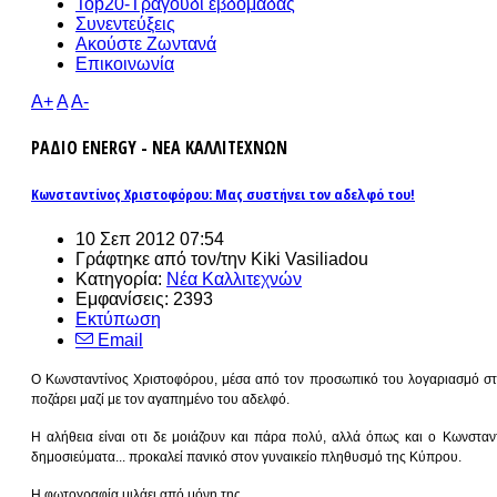
Top20-Τραγούδι εβδομάδας
Συνεντεύξεις
Ακούστε Ζωντανά
Επικοινωνία
A+
A
A-
ΡΑΔΙΟ ENERGY - ΝΕΑ ΚΑΛΛΙΤΕΧΝΩΝ
Κωνσταντίνος Χριστοφόρου: Μας συστήνει τον αδελφό του!
10 Σεπ 2012 07:54
Γράφτηκε από τον/την Kiki Vasiliadou
Κατηγορία:
Νέα Καλλιτεχνών
Εμφανίσεις: 2393
Εκτύπωση
Email
Ο Κωνσταντίνος Χριστοφόρου, μέσα από τον προσωπικό του λογαριασμό στο 
ποζάρει μαζί με τον αγαπημένο του αδελφό.
Η αλήθεια είναι οτι δε μοιάζουν και πάρα πολύ, αλλά όπως και ο Κωνσταν
δημοσιεύματα... προκαλεί πανικό στον γυναικείο πληθυσμό της Κύπρου.
Η φωτογραφία μιλάει από μόνη της.