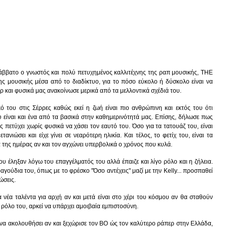
Σάββατο ο γνωστός και πολύ πετυχημένος καλλιτέχνης της ραπ μουσικής, THE
ης μουσικής μέσα από το διαδίκτυο, για το πόσο εύκολο ή δύσκολο είναι να
ερ και φυσικά μας ανακοίνωσε μερικά από τα μελλοντικά σχέδιά του.
 του στις Σέρρες καθώς εκεί η ζωή είναι πιο ανθρώπινη και εκτός του ότι
 είναι και ένα από τα βασικά στην καθημερινότητά μας. Επίσης, δήλωσε πως
ς πετύχει χωρίς φυσικά να χάσει τον εαυτό του. Όσο για τα τατουάζ του, είναι
νιώσει και είχε γίνει σε νεαρότερη ηλικία. Και τέλος, το φετίχ του, είναι τα
α της ημέρας αν και τον αγχώνει υπερβολικά ο χρόνος που κυλά.
ου έληξαν λόγω του επαγγέλματός του αλλά έπαιζε και λίγο ρόλο και η ζήλεια.
γούδια του, όπως με το φρέσκο "Όσο αντέχεις" μαζί με την Kelly... προσπαθεί
ώσεις.
 νέα ταλέντα για αρχή αν και μετά είναι στο χέρι του κόσμου αν θα σταθούν
 ρόλο του, αρκεί να υπάρχει αμοιβαία εμπιστοσύνη.
 να ακολουθήσει αν και ξεχώρισε τον BO ώς τον καλύτερο ράπερ στην Ελλάδα,