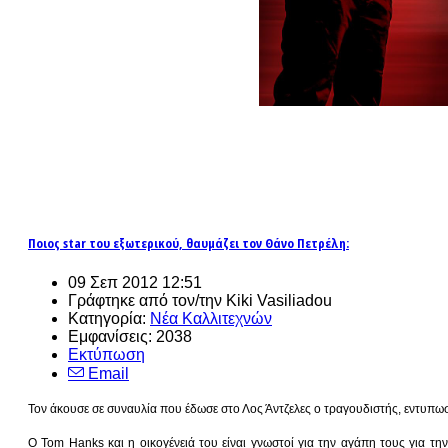
Ποιος star του εξωτερικού, θαυμάζει τον Θάνο Πετρέλη:
09 Σεπ 2012 12:51
Γράφτηκε από τον/την Kiki Vasiliadou
Κατηγορία:
Νέα Καλλιτεχνών
Εμφανίσεις: 2038
Εκτύπωση
Email
Τον άκουσε σε συναυλία που έδωσε στο Λος Άντζελες ο τραγουδιστής, εντυπωσ
Ο Tom Hanks και η οικογένειά του είναι γνωστοί για την αγάπη τους για τ