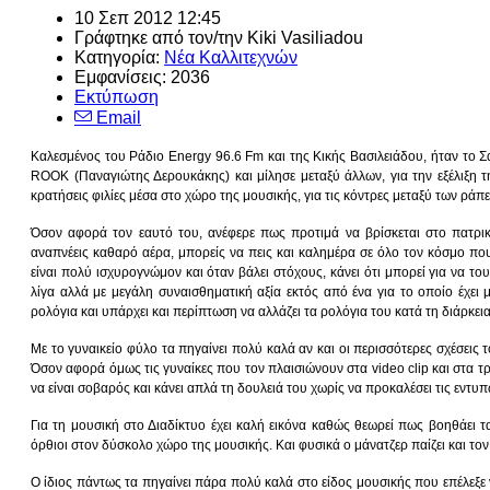
10 Σεπ 2012 12:45
Γράφτηκε από τον/την Kiki Vasiliadou
Κατηγορία:
Νέα Καλλιτεχνών
Εμφανίσεις: 2036
Εκτύπωση
Email
Καλεσμένος του Ράδιο Energy 96.6 Fm και της Κικής Βασιλειάδου, ήταν το 
ROOK (Παναγιώτης Δερουκάκης) και μίλησε μεταξύ άλλων, για την εξέλιξη τ
κρατήσεις φιλίες μέσα στο χώρο της μουσικής, για τις κόντρες μεταξύ των ράπ
Όσον αφορά τον εαυτό του, ανέφερε πως προτιμά να βρίσκεται στο πατρικό
αναπνέεις καθαρό αέρα, μπορείς να πεις και καλημέρα σε όλο τον κόσμο που
είναι πολύ ισχυρογνώμον και όταν βάλει στόχους, κάνει ότι μπορεί για να του
λίγα αλλά με μεγάλη συναισθηματική αξία εκτός από ένα για το οποίο έχει μετα
ρολόγια και υπάρχει και περίπτωση να αλλάζει τα ρολόγια του κατά τη διάρκει
Με το γυναικείο φύλο τα πηγαίνει πολύ καλά αν και οι περισσότερες σχέσεις τ
Όσον αφορά όμως τις γυναίκες που τον πλαισιώνουν στα video clip και στα τρα
να είναι σοβαρός και κάνει απλά τη δουλειά του χωρίς να προκαλέσει τις εντυπ
Για τη μουσική στο Διαδίκτυο έχει καλή εικόνα καθώς θεωρεί πως βοηθάει τα
όρθιοι στον δύσκολο χώρο της μουσικής. Και φυσικά ο μάνατζερ παίζει και τον
Ο ίδιος πάντως τα πηγαίνει πάρα πολύ καλά στο είδος μουσικής που επέλεξε